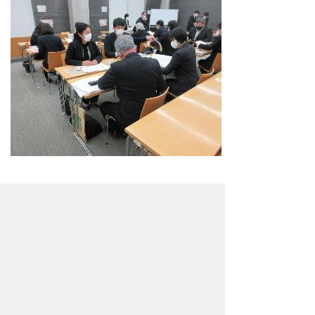
お問い合わせ先
教育委員会事務局
教育研究所
所在地/〈教育相談〉〒368-0016 秩父市
阿保町9番28号（下郷児童館2階）
電話番号/
FAX/ 0494-26-6323
所在地/〈教育相談を除く〉〒368-8686