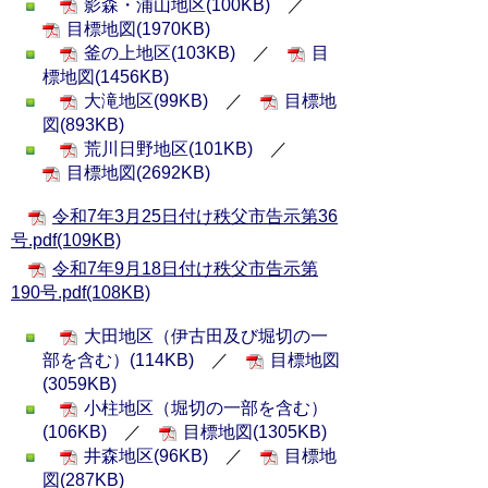
影森・浦山地区(100KB)
／
目標地図(1970KB)
釜の上地区(103KB)
／
目
標地図(1456KB)
大滝地区(99KB)
／
目標地
図(893KB)
荒川日野地区(101KB)
／
目標地図(2692KB)
令和7年3月25日付け秩父市告示第36
号.pdf(109KB)
令和7年9月18日付け秩父市告示第
190号.pdf(108KB)
大田地区（伊古田及び堀切の一
部を含む）(114KB)
／
目標地図
(3059KB)
小柱地区（堀切の一部を含む）
(106KB)
／
目標地図(1305KB)
井森地区(96KB)
／
目標地
図(287KB)