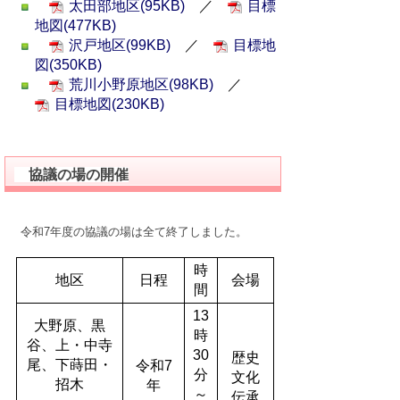
太田部地区(95KB)
／
目標
地図(477KB)
沢戸地区(99KB)
／
目標地
図(350KB)
荒川小野原地区(98KB)
／
目標地図(230KB)
協議の場の開催
令和7年度の協議の場は全て終了しました。
時
地区
日程
会場
間
13
大野原、黒
時
谷、上・中寺
30
歴史
尾、下蒔田・
令和7
分
文化
招木
年
～
伝承