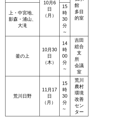
10月6
館
15
日
多目
上・中宮地、
時
（月）
的室
影森・浦山、
30
大滝
分
～
吉田
14
総合
10月30
時
支
釜の上
日
00
所
（木）
分
会議
～
室
荒川
15
農村
11月17
時
環境
荒川日野
日
30
改善
（月）
分
セン
～
ター