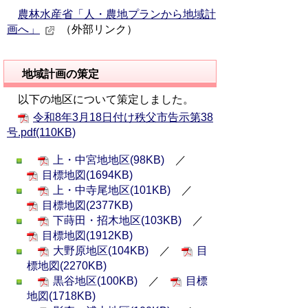
農林水産省「人・農地プランから地域計
画へ」
（外部リンク）
地域計画の策定
以下の地区について策定しました。
令和8年3月18日付け秩父市告示第38
号.pdf(110KB)
上・中宮地地区(98KB)
／
目標地図(1694KB)
上・中寺尾地区(101KB)
／
目標地図(2377KB)
下蒔田・招木地区(103KB)
／
目標地図(1912KB)
大野原地区(104KB)
／
目
標地図(2270KB)
黒谷地区(100KB)
／
目標
地図(1718KB)