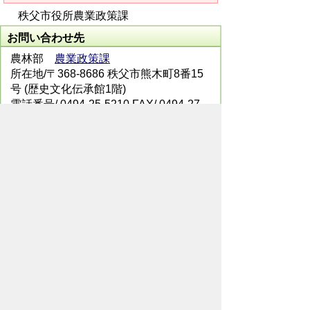
秩父市役所農業政策課
お問い合わせ先
農林部
農業政策課
所在地/〒368-8686 秩父市熊木町8番15
号 (歴史文化伝承館1階)
電話番号/ 0494-25-5210 FAX/ 0494-27-
2627
メールでのお問い合わせはこちらから
翻訳ツールを使用している方のメールで
のお問い合わせはこちらから
ホームページについて
サイトの使い方
ご
意見・ご要望
秩父市へのアクセス
Copyright© City of CHICHIBU
All Rights Reserved.
掲載記事、写真の無断転載を禁止します。
秩父市役所（法人番号：1000020112071）