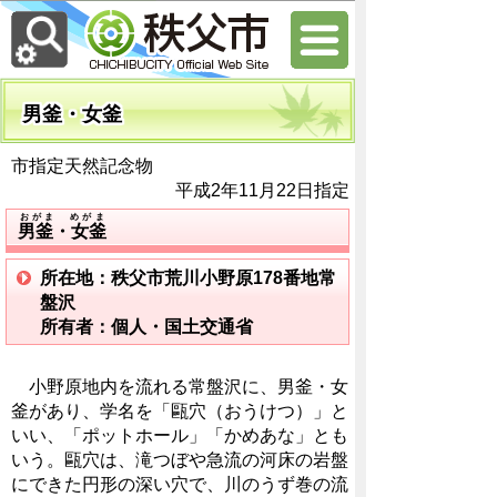
男釜・女釜
市指定天然記念物
平成2年11月22日指定
おがま めがま
男釜・女釜
所在地：秩父市荒川小野原178番地常
盤沢
所有者：個人・国土交通省
小野原地内を流れる常盤沢に、男釜・女
釜があり、学名を「甌穴（おうけつ）」と
いい、「ポットホール」「かめあな」とも
いう。甌穴は、滝つぼや急流の河床の岩盤
にできた円形の深い穴で、川のうず巻の流