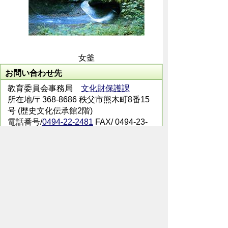
女釜
お問い合わせ先
教育委員会事務局
文化財保護課
所在地/〒368-8686 秩父市熊木町8番15
号 (歴史文化伝承館2階)
電話番号/
0494-22-2481
FAX/ 0494-23-
9294
メールでのお問い合わせはこちらから
翻訳ツールを使用している方のメールで
のお問い合わせはこちらから
ホームページについて
サイトの使い方
ご
意見・ご要望
秩父市へのアクセス
Copyright© City of CHICHIBU