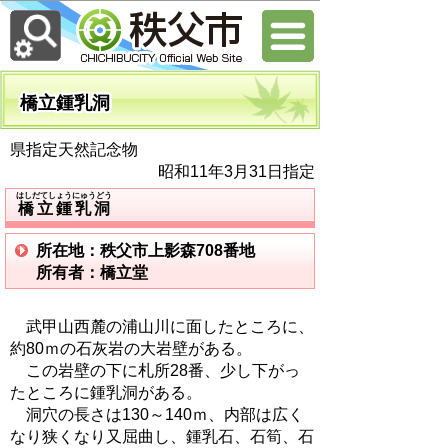
橋立鍾乳洞
県指定天然記念物
昭和11年3月31日指定
はしだてしょうにゅうどう
橋立鍾乳洞
所在地：秩父市上影森708番地
所有者：橋立堂
武甲山西麓の浦山川に面したところに、
約80ｍの石灰岩の大岩壁がある。
この岩壁の下に札所28番、少し下がっ
たところに鍾乳洞がある。
洞穴の長さは130～140ｍ、内部は広く
なり狭くなり又屈曲し、鍾乳石、石筍、石