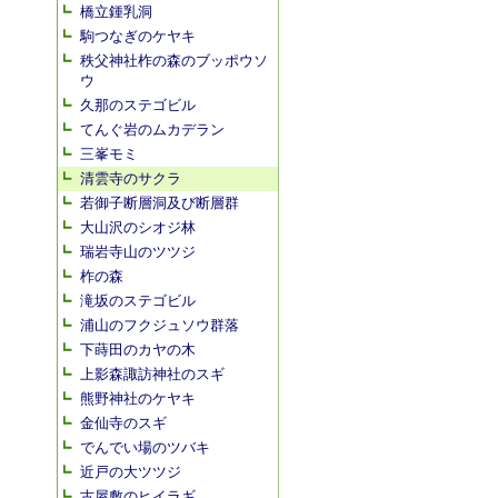
橋立鍾乳洞
駒つなぎのケヤキ
秩父神社柞の森のブッポウソ
ウ
久那のステゴビル
てんぐ岩のムカデラン
三峯モミ
清雲寺のサクラ
若御子断層洞及び断層群
大山沢のシオジ林
瑞岩寺山のツツジ
柞の森
滝坂のステゴビル
浦山のフクジュソウ群落
下蒔田のカヤの木
上影森諏訪神社のスギ
熊野神社のケヤキ
金仙寺のスギ
でんでい場のツバキ
近戸の大ツツジ
古屋敷のヒイラギ