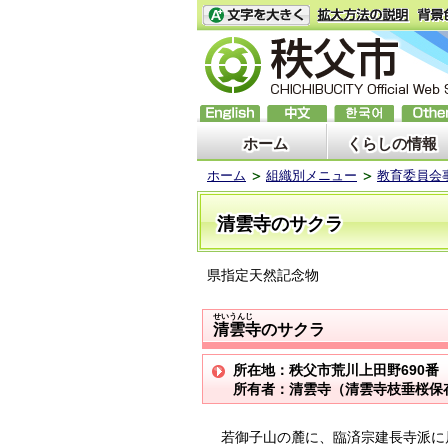
ホーム
くらしの情報
ホーム
組織別メニュー
教育委員会
清雲寺のサクラ
県指定天然記念物
せいうんじ
清雲寺のサクラ
所在地：秩父市荒川上田野690番
所有者：清雲寺（清雲寺枝垂桜保
若御子山の麓に、臨済宗建長寺派に