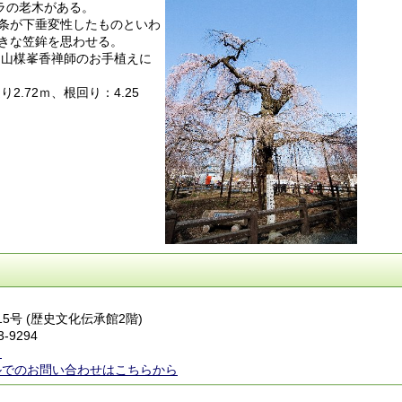
ラの老木がある。
条が下垂変性したものといわ
きな笠鉾を思わせる。
開山楳峯香禅師のお手植えに
.72ｍ、根回り：4.25
15号 (歴史文化伝承館2階)
3-9294
ら
ルでのお問い合わせはこちらから