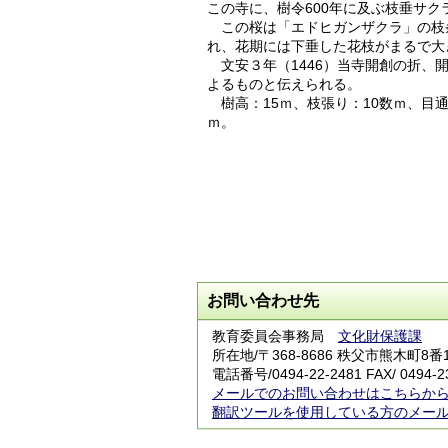
この寺に、樹令600年に及ぶ枝垂サク
この桜は「エドヒガンザクラ」の枝
れ、花期には下垂した花枝がまるで大
文安３年（1446）当寺開創の折、
よるものと伝えられる。
樹高：15ｍ、枝張り：10数ｍ、目通り2
ｍ。
お問い合わせ先
教育委員会事務局
文化財保護課
所在地/〒368-8686 秩父市熊木町8番
電話番号/
0494-22-2481
FAX/ 0494-2
メールでのお問い合わせはこちらか
翻訳ツールを使用している方のメー