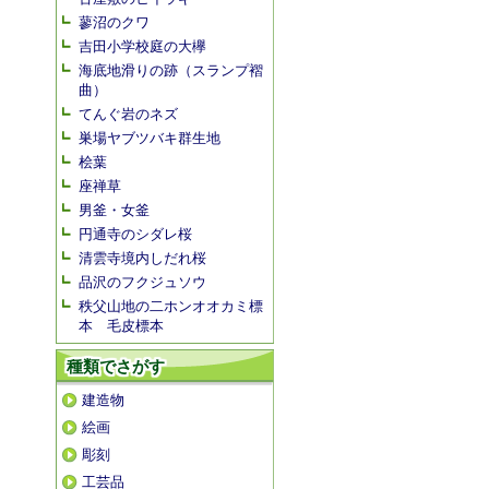
蓼沼のクワ
吉田小学校庭の大欅
海底地滑りの跡（スランプ褶
曲）
てんぐ岩のネズ
巣場ヤブツバキ群生地
桧葉
座禅草
男釜・女釜
円通寺のシダレ桜
清雲寺境内しだれ桜
品沢のフクジュソウ
秩父山地の二ホンオオカミ標
本 毛皮標本
種類でさがす
建造物
絵画
彫刻
工芸品