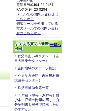
伝承館2階)
電話番号/
0494-22-2481
FAX/ 0494-23-9294
メールでのお問い合わせは
こちらから
翻訳ツールを使用している
方のメールでのお問い合わ
せはこちらから
よくある質問の新着
一覧へ
情報
秩父市あいAIタクシー（吉
田大田乗合タクシー）
吉田地域のスポーツ施設
やまなみ会館（吉田農村環
境改善センター）
秩父市補助金等一覧
Q 戸籍（除籍・原戸籍）謄
抄本・戸籍の附票の写し・身
分証明書を郵便で請求したい
のですが。