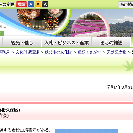
観光・催し
入札・ビジネス・産業
まちの施設
事務局
文化財保護課
秩父市の文化財
種類でさがす
天然記念物
昭和7年3月3
（栃久保区）
存会）
属する岩松山清雲寺がある。