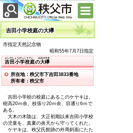
吉田小学校庭の大欅
市指定天然記念物
昭和55年7月7日指定
よしだしょうがっこうてい おおけやき
吉田小学校庭の大欅
所在地：秩父市下吉田3833番地
所有者：秩父市
吉田小学校の校庭にあるこのケヤキは、
樹高20ｍ余、枝張り20ｍ余、目通り6ｍで
ある。
大木の木陰は、大正初期以来吉田小学校
の児童を、真夏の炎天から守ってくれた。
ケヤキは、秩父氏館跡の外周斜面にたた