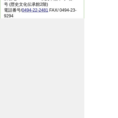
号 (歴史文化伝承館2階)
電話番号/
0494-22-2481
FAX/ 0494-23-
9294
メールでのお問い合わせはこちらから
翻訳ツールを使用している方のメールで
のお問い合わせはこちらから
ホームページについて
サイトの使い方
ご
意見・ご要望
秩父市へのアクセス
Copyright© City of CHICHIBU
All Rights Reserved.
掲載記事、写真の無断転載を禁止します。
秩父市役所（法人番号：1000020112071）
〒368-8686
埼玉県秩父市熊木町8番15号
電話：
0494-22-2211
（代表）
通常開庁時間：8時30分～17時15分
（土・日・祝日・年末年始を除く）