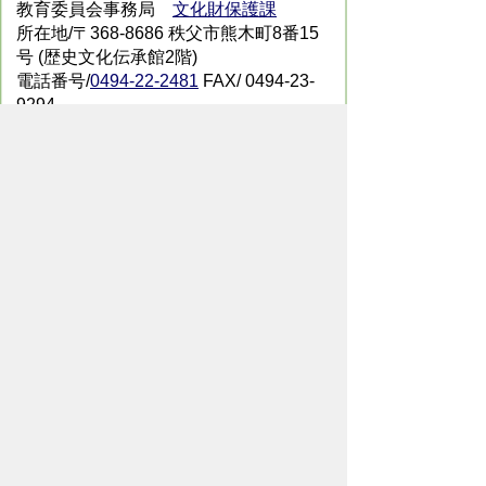
教育委員会事務局
文化財保護課
所在地/〒368-8686 秩父市熊木町8番15
号 (歴史文化伝承館2階)
電話番号/
0494-22-2481
FAX/ 0494-23-
9294
メールでのお問い合わせはこちらから
翻訳ツールを使用している方のメールで
のお問い合わせはこちらから
ホームページについて
サイトの使い方
ご
意見・ご要望
秩父市へのアクセス
Copyright© City of CHICHIBU
All Rights Reserved.
掲載記事、写真の無断転載を禁止します。
秩父市役所（法人番号：1000020112071）
〒368-8686
埼玉県秩父市熊木町8番15号
電話：
0494-22-2211
（代表）