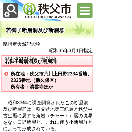
若御子断層洞及び断層群
県指定天然記念物
昭和35年3月1日指定
わかみこだんそうどうおよ だんそうぐん
若御子断層洞及び断層群
所在地：秩父市荒川上田野2334番地、
2335番地（栃久保区）
所有者：清雲寺ほか
昭和33年に調査開発されたこの断層洞
及び断層群は、秩父盆地第三紀層と秩父中
古生層に属する角岩（チャート）層の境界
をなす日野断層と、これに伴う小断層群と
によって形成されている。