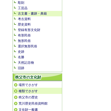
彫刻
工芸品
古文書・書跡・典籍
考古資料
歴史資料
登録有形文化財
有形民俗
無形民俗
選択無形民俗
史跡
名勝
天然記念物
旧跡
秩父市の文化財
場所でさがす
種類でさがす
秩父市の歴史
荒川歴史民俗資料館
文化財一般書