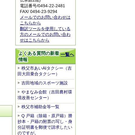
伝承館2階)
電話番号/
0494-22-2481
FAX/ 0494-23-9294
メールでのお問い合わせは
こちらから
翻訳ツールを使用している
方のメールでのお問い合わ
せはこちらから
よくある質問の新着
一覧へ
情報
秩父市あいAIタクシー（吉
田大田乗合タクシー）
吉田地域のスポーツ施設
やまなみ会館（吉田農村環
境改善センター）
秩父市補助金等一覧
Q 戸籍（除籍・原戸籍）謄
抄本・戸籍の附票の写し・身
分証明書を郵便で請求したい
のですが。