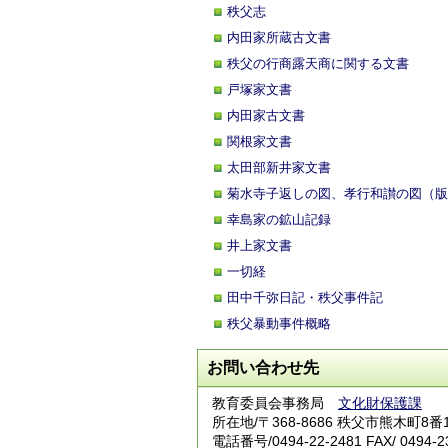
秩父志
内田家所蔵古文書
秩父の行商露天商に関する文書
戸塚家文書
内田家古文書
関根家文書
太田部新井家文書
菊水寺子返しの図、孝行和讃の図（版
幸島家の鉱山記録
井上家文書
一切経
田中千弥日記・秩父事件記
秩父暴動事件概略
お問い合わせ先
教育委員会事務局
文化財保護課
所在地/〒368-8686 秩父市熊木町8番
電話番号/
0494-22-2481
FAX/ 0494-2