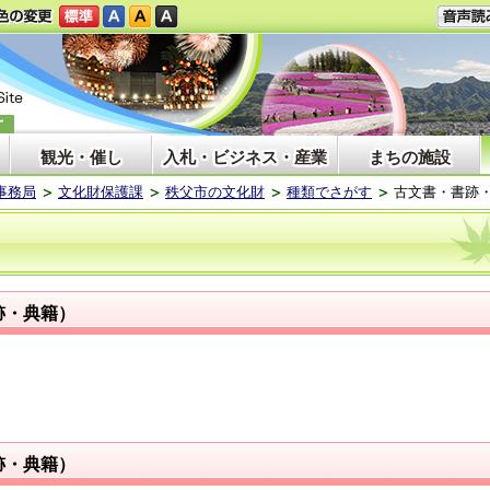
観光・催し
入札・ビジネス・産業
まちの施設
事務局
文化財保護課
秩父市の文化財
種類でさがす
古文書・書跡
跡・典籍）
跡・典籍）