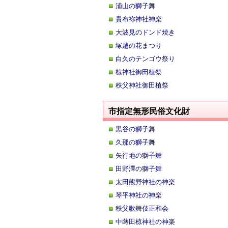
浦山の獅子舞
貴布祢神社神楽
大波見のドンド焼き
塚越の花まつり
白久のテンゴウ祭り
椋神社御田植祭
秩父神社御田植祭
市指定無形民俗文化財
黒谷の獅子舞
久那の獅子舞
矢行地の獅子舞
田野澤の獅子舞
太田熊野神社の神楽
琴平神社の神楽
秩父歌舞伎正和会
中蒔田椋神社の神楽