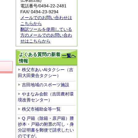
伝承館2階)
電話番号/
0494-22-2481
FAX/ 0494-23-9294
メールでのお問い合わせは
こちらから
翻訳ツールを使用している
方のメールでのお問い合わ
せはこちらから
よくある質問の新着
一覧へ
情報
秩父市あいAIタクシー（吉
田大田乗合タクシー）
吉田地域のスポーツ施設
やまなみ会館（吉田農村環
境改善センター）
秩父市補助金等一覧
Q 戸籍（除籍・原戸籍）謄
抄本・戸籍の附票の写し・身
分証明書を郵便で請求したい
のですが。