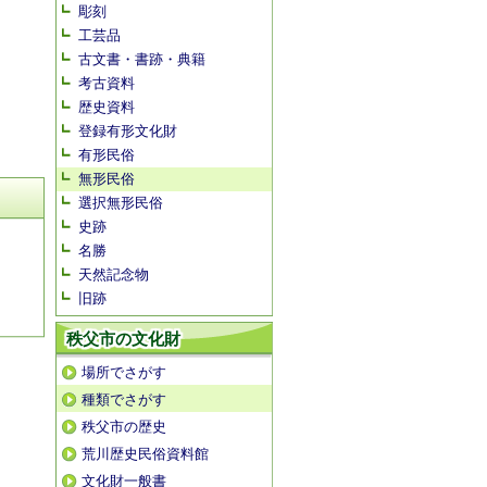
彫刻
工芸品
古文書・書跡・典籍
考古資料
歴史資料
登録有形文化財
有形民俗
無形民俗
選択無形民俗
史跡
名勝
天然記念物
旧跡
秩父市の文化財
場所でさがす
種類でさがす
秩父市の歴史
荒川歴史民俗資料館
文化財一般書