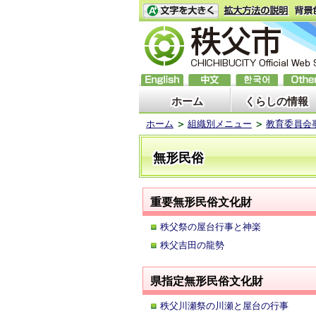
ホーム
くらしの情報
ホーム
組織別メニュー
教育委員会
無形民俗
重要無形民俗文化財
秩父祭の屋台行事と神楽
秩父吉田の龍勢
県指定無形民俗文化財
秩父川瀬祭の川瀬と屋台の行事