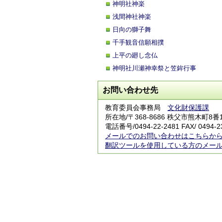
神明社神楽
浅間神社神楽
日向の獅子舞
千手観音信願相撲
上平の廻し念仏
神明社川瀬神幸祭と笠鉾行事
お問い合わせ先
教育委員会事務局
文化財保護課
所在地/〒368-8686 秩父市熊木町8番
電話番号/
0494-22-2481
FAX/ 0494-2
メールでのお問い合わせはこちらか
翻訳ツールを使用している方のメー