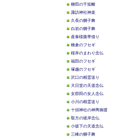
柳田の千垢離
諏訪神社神楽
久長の獅子舞
白岩の獅子舞
産泰様腹帯借り
橋倉のフセギ
桜井のまわり念仏
福田のフセギ
塚越のフセギ
沢口の精霊送り
大日堂の天道念仏
女部田の女人念仏
小川の精霊送り
十頭神社の神輿御渡
取方の彼岸念仏
小坂下の天道念仏
三峰の獅子舞