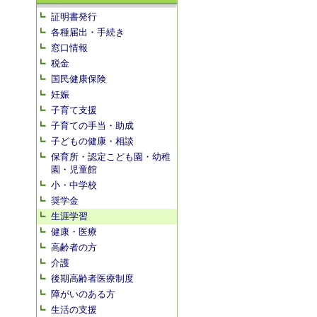
証明書発行
各種届出・手続き
窓口情報
税金
国民健康保険
妊娠
子育て支援
子育ての手当・助成
子どもの健康・相談
保育所・認定こども園・幼稚
園・児童館
小・中学校
奨学金
生涯学習
健康・医療
高齢者の方
介護
後期高齢者医療制度
障がいのある方
生活の支援