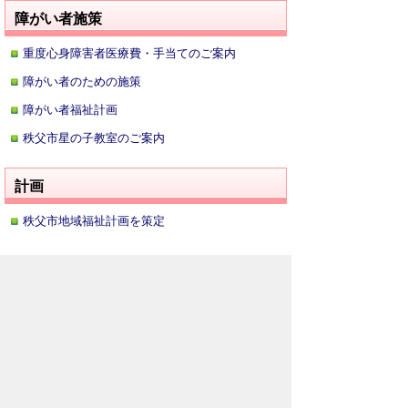
障がい者施策
重度心身障害者医療費・手当てのご案内
障がい者のための施策
障がい者福祉計画
秩父市星の子教室のご案内
計画
秩父市地域福祉計画を策定
ホームページについて
サイトの使い方
ご
意見・ご要望
秩父市へのアクセス
Copyright© City of CHICHIBU
All Rights Reserved.
掲載記事、写真の無断転載を禁止します。
秩父市役所（法人番号：1000020112071）