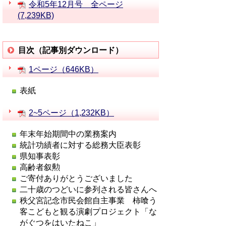
令和5年12月号 全ページ
(7,239KB)
目次（記事別ダウンロード）
1ページ（646KB）
表紙
2~5ページ（1,232KB）
年末年始期間中の業務案内
統計功績者に対する総務大臣表彰
県知事表彰
高齢者叙勲
ご寄付ありがとうございました
二十歳のつどいに参列される皆さんへ
秩父宮記念市民会館自主事業 柿喰う
客こどもと観る演劇プロジェクト「な
がぐつをはいたねこ」