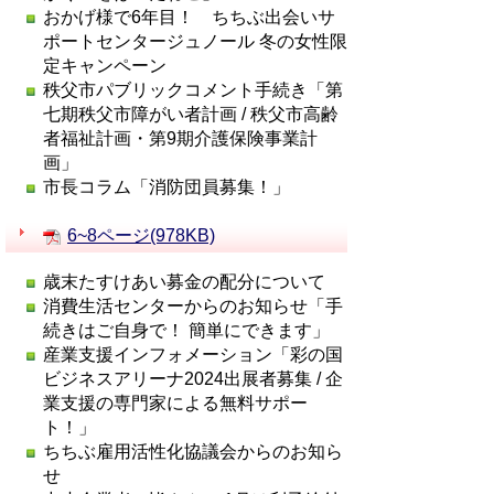
おかげ様で6年目！ ちちぶ出会いサ
ポートセンタージュノール 冬の女性限
定キャンペーン
秩父市パブリックコメント手続き「第
七期秩父市障がい者計画 / 秩父市高齢
者福祉計画・第9期介護保険事業計
画」
市長コラム「消防団員募集！」
6~8ページ(978KB)
歳末たすけあい募金の配分について
消費生活センターからのお知らせ「手
続きはご自身で！ 簡単にできます」
産業支援インフォメーション「彩の国
ビジネスアリーナ2024出展者募集 / 企
業支援の専門家による無料サポー
ト！」
ちちぶ雇用活性化協議会からのお知ら
せ