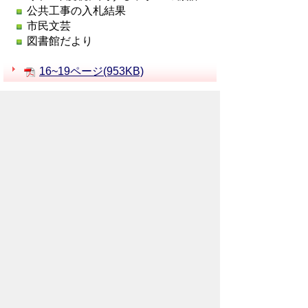
公共工事の入札結果
市民文芸
図書館だより
16~19ページ(953KB)
休日急患当番医
ほけんセンターだより
12・1月の無料相談室
○○を手話でやってみた！
くらしのカレンダー
20ページ(803KB)
わが家のアイドル
ちちぶトピックス
お問い合わせ先
企画政策部
秘書広報課
所在地/〒368-8686 秩父市熊木町8番15