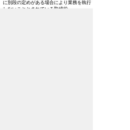
に別段の定めがある場合により業務を執行
しないこととされている取締役
(2)会社法第402条に規定する指名委員会等
設置会社の執行役
(3)会社法第575条第1項に規定する持分会
社（合名会社、合資会社又は合同会社をい
う。）の業務を執行する社員
(4)組合の理事
(5)その他業務を執行する者であって、(1)
から(4)までに掲げる者に準ずる者
秩父市資本関係又は人的関係があ
る者同士の同一入札への参加制限に関
する運用基準
資本関係・人的関係調書
同一入札への参加が制限される資
本関係・人的関係について
お問い合わせ先