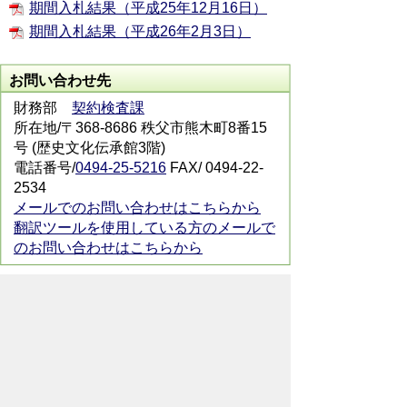
期間入札結果（平成25年12月16日）
期間入札結果（平成26年2月3日）
お問い合わせ先
財務部
契約検査課
所在地/〒368-8686 秩父市熊木町8番15
号 (歴史文化伝承館3階)
電話番号/
0494-25-5216
FAX/ 0494-22-
2534
メールでのお問い合わせはこちらから
翻訳ツールを使用している方のメールで
のお問い合わせはこちらから
ホームページについて
サイトの使い方
ご
意見・ご要望
秩父市へのアクセス
Copyright© City of CHICHIBU
All Rights Reserved.
掲載記事、写真の無断転載を禁止します。