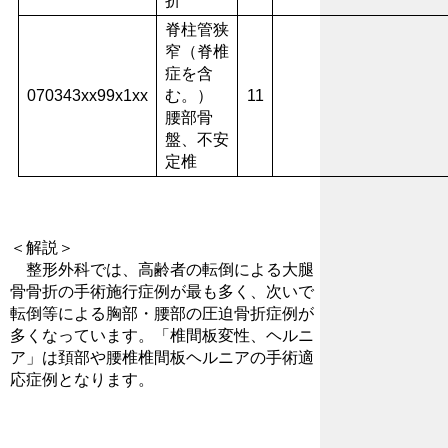
折
脊柱管狭
窄（脊椎
症を含
070343xx99x1xx
む。）
11
腰部骨
盤、不安
定椎
＜解説＞
整形外科では、高齢者の転倒による大腿
骨骨折の手術施行症例が最も多く、次いで
転倒等による胸部・腰部の圧迫骨折症例が
多くなっています。「椎間板変性、ヘルニ
ア」は頚部や腰椎椎間板ヘルニアの手術適
応症例となります。