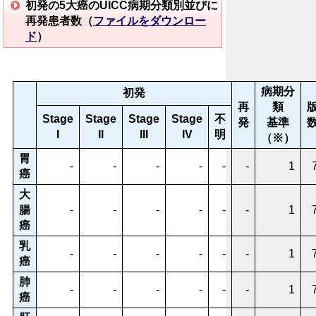
初発の5大癌のUICC病期分類別並びに
再発患者数（
ファイルをダウンロー
ド
）
病期分
初発
再
類
Stage
Stage
Stage
Stage
不
発
基準
I
II
III
IV
明
（※）
胃
-
-
-
-
-
-
1
癌
大
腸
-
-
-
-
-
-
1
癌
乳
-
-
-
-
-
-
1
癌
肺
-
-
-
-
-
-
1
癌