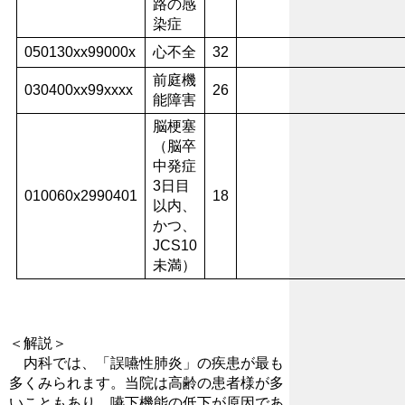
路の感
染症
050130xx99000x
心不全
32
前庭機
030400xx99xxxx
26
能障害
脳梗塞
（脳卒
中発症
3日目
010060x2990401
18
以内、
かつ、
JCS10
未満）
＜解説＞
内科では、「誤嚥性肺炎」の疾患が最も
多くみられます。当院は高齢の患者様が多
いこともあり、嚥下機能の低下が原因であ