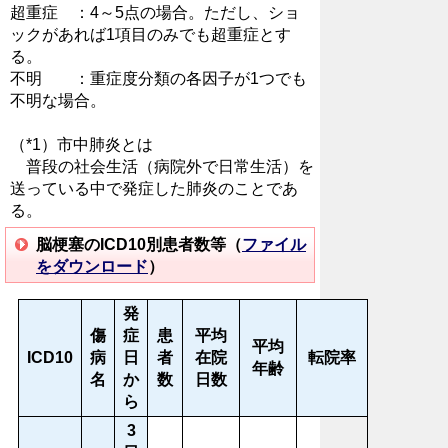
超重症 ：4～5点の場合。ただし、ショ
ックがあれば1項目のみでも超重症とす
る。
不明 ：重症度分類の各因子が1つでも
不明な場合。
（*1）市中肺炎とは
普段の社会生活（病院外で日常生活）を
送っている中で発症した肺炎のことであ
る。
脳梗塞のICD10別患者数等（
ファイル
をダウンロード
）
発
傷
症
患
平均
平均
ICD10
病
日
者
在院
転院率
年齢
名
か
数
日数
ら
3