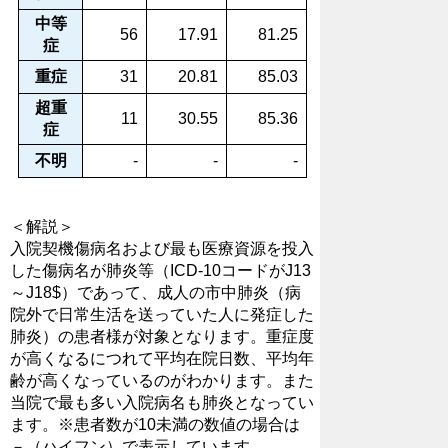
中等
56
17.91
81.25
症
重症
31
20.81
85.03
超重
11
30.55
85.36
症
不明
-
-
-
＜解説＞
入院契機傷病名および最も医療資源を投入
した傷病名が肺炎等（ICD-10コードがJ13
～J18$）であって、成人の市中肺炎（病
院外で日常生活を送っていた人に発症した
肺炎）の患者様が対象となります。重症度
が高くなるにつれて平均在院日数、平均年
齢が高くなっているのがわかります。また
当院で最も多い入院病名も肺炎となってい
ます。※患者数が10未満の数値の場合は
－（ハイフン）で表示しています。