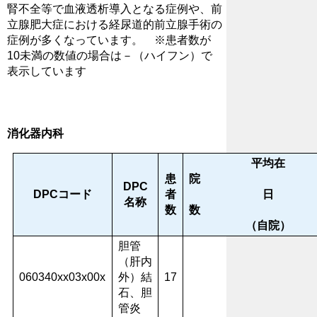
腎不全等で血液透析導入となる症例や、前
立腺肥大症における経尿道的前立腺手術の
症例が多くなっています。 ※患者数が
10未満の数値の場合は－（ハイフン）で
表示しています
消化器内科
平均在
患
DPC
DPCコード
者
日
名称
数
（自院）
胆管
（肝内
060340xx03x00x
外）結
17
石、胆
管炎