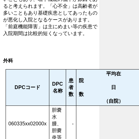
ると考えられます。「心不全」は高齢者が
多いこともあり基礎疾患としてあったもの
が悪化し入院となるケースがあります。
「前庭機能障害」は主にめまい等の疾患で
入院期間は比較的短くなっています。
外科
平均在
患
DPC
DPCコード
者
日
名称
数
（自院）
胆嚢
水
060335xx02000x
腫、
-
胆嚢
炎等