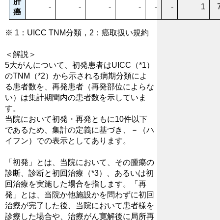
肝
-
-
-
-
-
-
1
癌
※ 1：UICC TNM分類，2：癌取扱い規約
＜解説＞
5大がんについて、初発患者はUICC（*1）
のTNM（*2）から示される病期分類によ
る患者数を、再発患者（再発部位によらな
い）は集計期間内の患者数を示していま
す。
当院において初発・再発ともに10件以下
であるため、集計の定義に基づき、－（ハ
イフン）での表示としてあります。
「初発」とは、当院において、その腫瘍の
診断、診断と初回治療（*3）、あるいは初
回治療を実施した場合を指します。「再
発」とは、当院か他施設かを問わずに初回
治療が完了した後、当院において患者様を
診療した場合や、治療がん寛解後に局所再