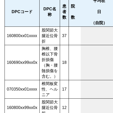
平均在
患
DPC名
DPCコード
者
日
称
数
（自院）
股関節大
160800xx01xxxx
腿近位骨
37
折
胸椎、腰
椎以下骨
折損傷
160690xx99xx0x
18
（胸・腰
髄損傷を
含む。）
椎間板変
070350xx01xxxx
性、ヘル
17
ニア
股関節大
160800xx99xx0x
腿近位骨
12