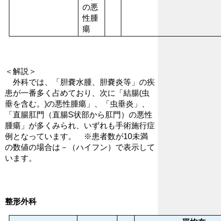
の悪
性腫
瘍
＜解説＞
外科では、「胆嚢水腫、胆嚢炎等」の疾
患が一番多く占めており、次に「結腸(虫
垂を含む。)の悪性腫瘍」、「虫垂炎」、
「直腸肛門（直腸S状部から肛門）の悪性
腫瘍」が多くみられ、いずれも手術施行症
例となっています。 ※患者数が10未満
の数値の場合は－（ハイフン）で表示して
います。
整形外科