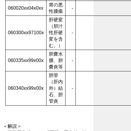
胃の悪
060020xx04x0xx
-
性腫瘍
肝硬変
（胆汁
060300xx97100x
性肝硬
-
変を含
む。）
胆嚢水
060335xx99x00x
腫、胆
-
嚢炎等
胆管
（肝内
060340xx99x00x
外）結
-
石、胆
管炎
＜解説＞