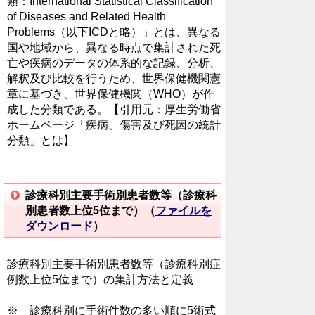
類：International Statistical Classification
of Diseases and Related Health
Problems（以下ICDと略）」とは、異なる
国や地域から、異なる時点で集計された死
亡や疾病のデータの体系的な記録、分析、
解釈及び比較を行うため、世界保健機関憲
章に基づき、世界保健機関（WHO）が作
成した分類である。【引用元：厚生労働省
ホームページ「疾病、傷害及び死因の統計
分類」とは】
診療科別主要手術別患者数等（診療科
別患者数上位5位まで）（
ファイルを
ダウンロード
）
診療科別主要手術別患者数等（診療科別症
例数上位5位まで）の集計方法と定義
※ 診療科別に手術件数の多い順に5術式