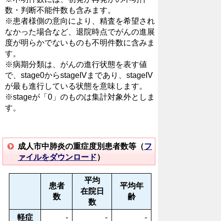
数・判断不能件数も含みます。
※患者様側の意向により、精査を希望され
なかった場合など、退院時点でがんの進展
度が明らかでないものも不明件数に含みま
す。
※病期分類は、がんの進行状態を表す値
で、stage0からstageIVまであり、stageIV
が最も進行している状態を意味します。
※stageが「0」のものは集計対象外としま
す。
成人市中肺炎の重症度別患者数等（
フ
ァイルをダウンロード
）
平均
患者
平均年
在院日
数
齢
数
軽症
-
-
-