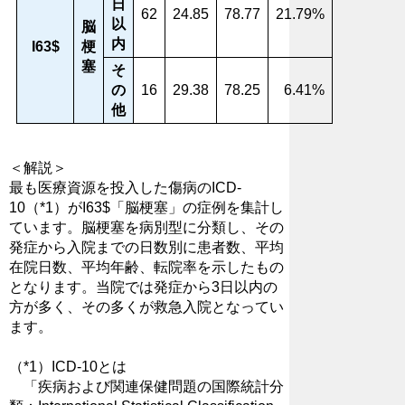
日
62
24.85
78.77
21.79%
以
脳
内
I63$
梗
塞
そ
の
16
29.38
78.25
6.41%
他
＜解説＞
最も医療資源を投入した傷病のICD-
10（*1）がI63$「脳梗塞」の症例を集計し
ています。脳梗塞を病別型に分類し、その
発症から入院までの日数別に患者数、平均
在院日数、平均年齢、転院率を示したもの
となります。当院では発症から3日以内の
方が多く、その多くが救急入院となってい
ます。
（*1）ICD-10とは
「疾病および関連保健問題の国際統計分