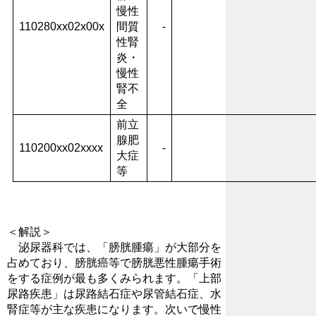
慢性
110280xx02x00x
間質
-
性腎
炎・
慢性
腎不
全
前立
腺肥
110200xx02xxxx
-
大症
等
＜解説＞
泌尿器科では、「膀胱腫瘍」が大部分を
占めており、膀胱癌等で膀胱悪性腫瘍手術
をする症例が最も多くみられます。「上部
尿路疾患」は尿路結石症や尿管結石症、水
腎症等が主な疾患になります。次いで慢性