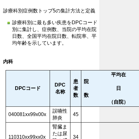
診療科別症例数トップ5の集計方法と定義
診療科別に最も多い疾患をDPCコード
別に集計し、症例数、当院の平均在院
日数、全国平均在院日数、転院率、平
均年齢を示しています。
内科
平均在
患
DPC
DPCコード
者
日
名称
数
（自院）
誤嚥性
040081xx99x00x
45
肺炎
腎臓ま
たは尿
110310xx99xx0x
34