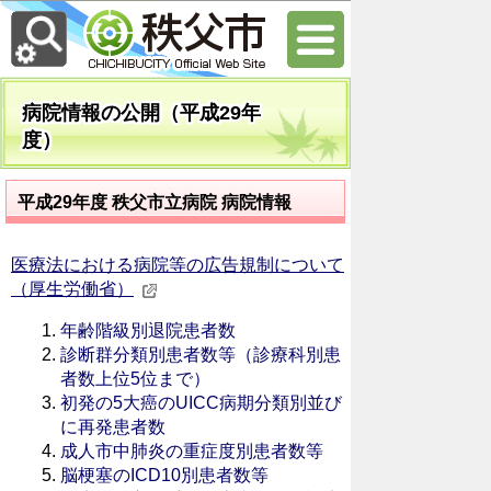
病院情報の公開（平成29年
度）
平成29年度 秩父市立病院 病院情報
医療法における病院等の広告規制について
（厚生労働省）
年齢階級別退院患者数
診断群分類別患者数等（診療科別患
者数上位5位まで）
初発の5大癌のUICC病期分類別並び
に再発患者数
成人市中肺炎の重症度別患者数等
脳梗塞のICD10別患者数等