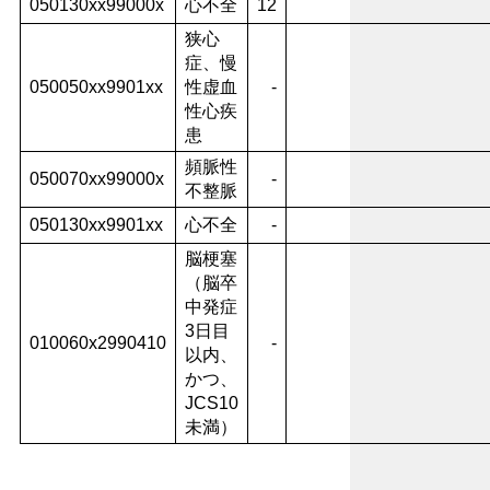
050130xx99000x
心不全
12
狭心
症、慢
050050xx9901xx
性虚血
-
性心疾
患
頻脈性
050070xx99000x
-
不整脈
050130xx9901xx
心不全
-
脳梗塞
（脳卒
中発症
3日目
010060x2990410
-
以内、
かつ、
JCS10
未満）