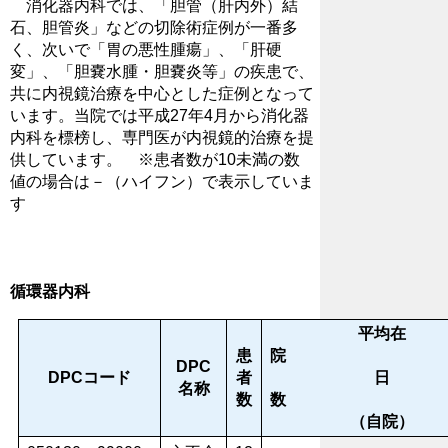
消化器内科では、「胆管（肝内外）結
石、胆管炎」などの切除術症例が一番多
く、次いで「胃の悪性腫瘍」、「肝硬
変」、「胆嚢水腫・胆嚢炎等」の疾患で、
共に内視鏡治療を中心とした症例となって
います。当院では平成27年4月から消化器
内科を標榜し、専門医が内視鏡的治療を提
供しています。 ※患者数が10未満の数
値の場合は－（ハイフン）で表示していま
す
循環器内科
平均在
患
DPC
DPCコード
者
日
名称
数
（自院）