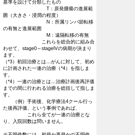
基準を設けて分類したもの
T：原発腫瘍の進展範
囲（大きさ・浸潤の程度）
N：所属リンパ節転移
の有無と進展範囲
M：遠隔転移の有無
これらを総合的に組み合
わせて、stage0～stageIVの病期が決まり
ます。
（*3）初回治療とは…がんに対して、初め
に計画された一連の治療（*4）を指しま
す。
（*4）一連の治療とは…治療計画後再評価
までの間に行われる治療を総括して指しま
す。
（例）手術後、化学療法4クール行っ
た後再評価、という事例であれば、
これら全てが一連の治療とな
り、入院回数は問いません。
※不明件数には、初発か再発かの不明件