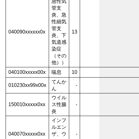
急性気
管支
炎、急
性細気
管支
040090xxxxxx0x
13
炎、下
気道感
染症
（その
他））
040100xxxxx00x
喘息
10
てんか
010230xx99x00x
-
ん
ウイル
150010xxxxx0xx
ス性腸
-
炎
インフ
ルエン
040070xxxxx0xx
ザ、ウ
-