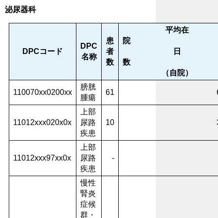
泌尿器科
平均在
患
DPC
DPCコード
者
日
名称
数
（自院）
膀胱
110070xx0200xx
61
腫瘍
上部
11012xxx020x0x
尿路
10
疾患
上部
11012xxx97xx0x
尿路
-
疾患
慢性
腎炎
症候
群・