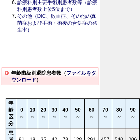
診療科別主要手術別患者数等（診療
科別患者数上位5位まで）
その他（DIC、敗血症、その他の真
菌症および手術・術後の合併症の発
生率）
年齢階級別退院患者数（
ファイルをダ
ウンロード
）
年
齢
0
10
20
30
40
50
60
70
80
90
区
～
～
～
～
～
～
～
～
～
～
分
患
者
81
18
25
42
78
128
291
457
540
206