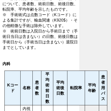
について、患者数、術前日数、術後日数、
転院率、平均年齢を示したものです。
※ 手術術式は点数コード（Kコード）に
よる集計ですが、輸血関連（K920$）・そ
の他軽微な手術は除外しています。
※ 術前日数は入院日から手術日まで（手
術日当日は含まない）の日数、術後日数は
手術日から（手術当日は含まない）退院日
までとしています。
内科
平
患
均
患
平均
者
Kコー
術
平均
名称
者
術後
転院率
用
ド
前
年齢
数
日数
パ
日
ス
数
内視