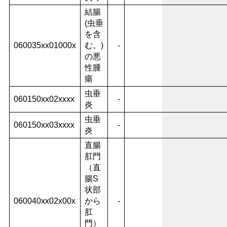
結腸
(虫垂
を含
060035xx01000x
む。)
-
の悪
性腫
瘍
虫垂
060150xx02xxxx
-
炎
虫垂
060150xx03xxxx
-
炎
直腸
肛門
（直
腸S
状部
060040xx02x00x
から
-
肛
門）