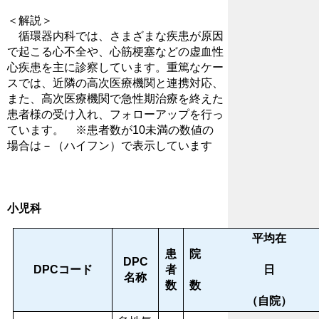
＜解説＞
循環器内科では、さまざまな疾患が原因
で起こる心不全や、心筋梗塞などの虚血性
心疾患を主に診察しています。重篤なケー
スでは、近隣の高次医療機関と連携対応、
また、高次医療機関で急性期治療を終えた
患者様の受け入れ、フォローアップを行っ
ています。 ※患者数が10未満の数値の
場合は－（ハイフン）で表示しています
小児科
平均在
患
DPC
DPCコード
者
日
名称
数
（自院）