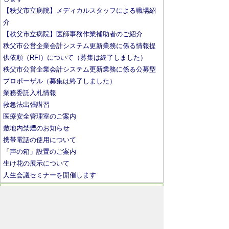
【秩父市立病院】メディカルスタッフによる職場紹
介
【秩父市立病院】医師事務作業補助者のご紹介
秩父市公営企業会計システム更新業務に係る情報提
供依頼（RFI）について（募集は終了しました）
秩父市公営企業会計システム更新業務に係る公募型
プロポーザル（募集は終了しました）
業務委託入札情報
救急法出張講習
医療安全管理室のご案内
敷地内禁煙のお知らせ
携帯電話の使用について
「声の箱」設置のご案内
生け花の展示について
人生会議セミナーを開催します
お問い合わせ先
市立病院
事務局管理課
所在地/〒368-0025 秩父市桜木町8-9