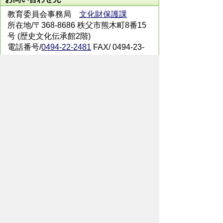
教育委員会事務局
文化財保護課
所在地/〒368-8686 秩父市熊木町8番15
号 (歴史文化伝承館2階)
電話番号/
0494-22-2481
FAX/ 0494-23-
9294
メールでのお問い合わせはこちらから
翻訳ツールを使用している方のメールで
のお問い合わせはこちらから
ホームページについて
サイトの使い方
ご
意見・ご要望
秩父市へのアクセス
Copyright© City of CHICHIBU
All Rights Reserved.
掲載記事、写真の無断転載を禁止します。
秩父市役所（法人番号：1000020112071）
〒368-8686
埼玉県秩父市熊木町8番15号