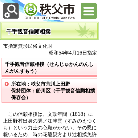
千手観音信願相撲
市指定無形民俗文化財
昭和54年4月16日指定
千手観音信願相撲（せんじゅかんのんし
んがんずもう）
所在地：秩父市荒川上田野
保持団体：船川区（千手観音信願相撲
保存会）
この信願相撲は、文政年間（1818）に
上田野村出身の隅ノ江津雲（すみのえつく
も）という力士の心願がかない、その恩に
報いるため、時の花籠親方より辻相撲免許