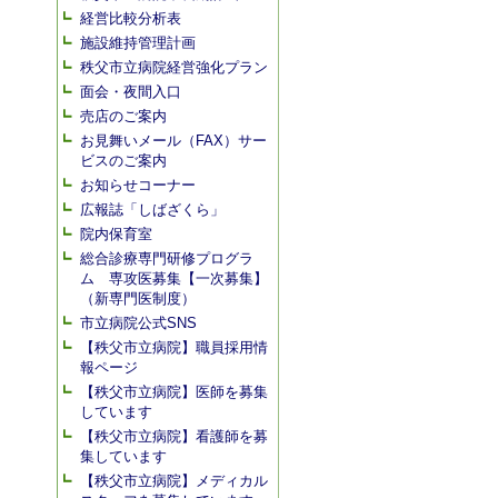
経営比較分析表
施設維持管理計画
秩父市立病院経営強化プラン
面会・夜間入口
売店のご案内
お見舞いメール（FAX）サー
ビスのご案内
お知らせコーナー
広報誌「しばざくら」
院内保育室
総合診療専門研修プログラ
ム 専攻医募集【一次募集】
（新専門医制度）
市立病院公式SNS
【秩父市立病院】職員採用情
報ページ
【秩父市立病院】医師を募集
しています
【秩父市立病院】看護師を募
集しています
【秩父市立病院】メディカル