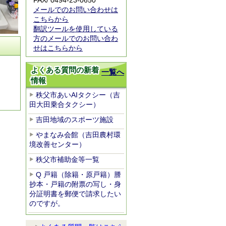
FAX/ 0494-23-0650
メールでのお問い合わせは
こちらから
翻訳ツールを使用している
方のメールでのお問い合わ
せはこちらから
よくある質問の新着
一覧へ
情報
秩父市あいAIタクシー（吉
田大田乗合タクシー）
吉田地域のスポーツ施設
やまなみ会館（吉田農村環
境改善センター）
秩父市補助金等一覧
Q 戸籍（除籍・原戸籍）謄
抄本・戸籍の附票の写し・身
分証明書を郵便で請求したい
のですが。