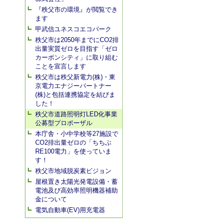
『秩父市の環境』が閲覧でき
ます
甲武信ユネスコエコパーク
秩父市は2050年までにCO2排
出量実質ゼロを目指す「ゼロ
カーボンシティ」に取り組む
ことを宣言します
秩父市は秩父新電力(株)・東
京電力エナジーパートナー
(株)と包括連携協定を結びま
した！
秩父市道路照明灯LED化事業
公募型プロポーザル
本庁舎・小中学校等27施設で
CO2排出量ゼロの「ちちぶ
RE100電力」を使っていま
す！
秩父市地域脱炭素ビジョン
屋根置き太陽光発電設備・蓄
電池及び高効率照明機器補助
金について
電気自動車(EV)用充電器