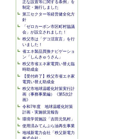
正な設置等に関する条例」を
制定・施行しました
第三セクター等経営健全化方
針
「ゼロカーボン市区町村協議
会」が設立されました！
秩父市は「デコ活宣言」を行
いました！
省エネ製品買換ナビゲーショ
ン「しんきゅうさん」
秩父市省エネ家電買い替え臨
時助成金
【受付終了】秩父市省エネ家
電買い替え助成金
秩父市地球温暖化対策実行計
画（事務事業編）《第5次計
画》
令和7年度 地球温暖化対策
計画・実施状況報告
環境学習施設「吉田元気村」
使用済みてんぷら油再生事業
地域新電力会社「秩父新電力
株式会社」