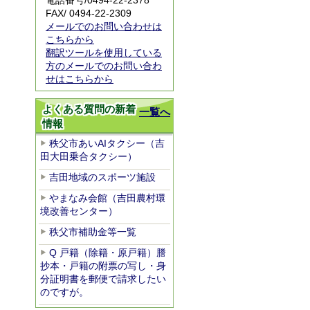
電話番号/
0494-22-2378
FAX/ 0494-22-2309
メールでのお問い合わせは
こちらから
翻訳ツールを使用している
方のメールでのお問い合わ
せはこちらから
よくある質問の新着
一覧へ
情報
秩父市あいAIタクシー（吉
田大田乗合タクシー）
吉田地域のスポーツ施設
やまなみ会館（吉田農村環
境改善センター）
秩父市補助金等一覧
Q 戸籍（除籍・原戸籍）謄
抄本・戸籍の附票の写し・身
分証明書を郵便で請求したい
のですが。