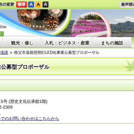
観光・催し
入札・ビジネス・産業
まちの施設
環境課
秩父市道路照明灯LED化事業公募型プロポーザル
業公募型プロポーザル
15号 (歴史文化伝承館1階)
2-2309
ら
ルでのお問い合わせはこちらから