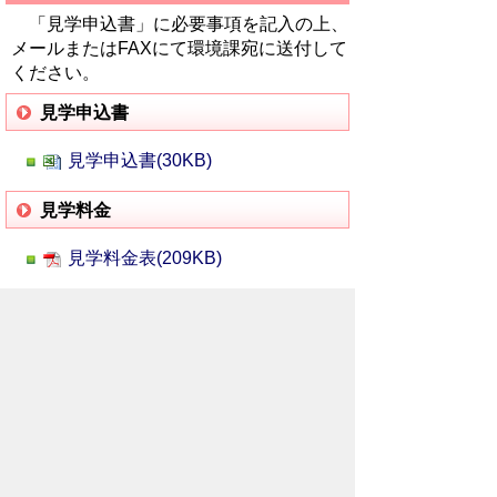
「見学申込書」に必要事項を記入の上、
メールまたはFAXにて環境課宛に送付して
ください。
見学申込書
見学申込書(30KB)
見学料金
見学料金表(209KB)
「吉田元気村」ホームページ
「吉田元気村」では、環境学習のほかに
も、様々な体験ができます。
吉田元気村（龍勢の町よしだ ホームペ
ージ）