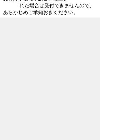
れた場合は受付できませんので、
あらかじめご承知おきください。
2. 郵送で提出する場合は、市役所到着
日を受付日とするため、郵便到着日の時点
ですでに受付が終了している
場合は受付できません。
関連書類のダウンロードはこちら
秩父市省エネ家電買い替え助成金交付
申請書兼請求書.pdf（284KB)
秩父市省エネ家電買い替え助成金交付
申請書兼請求書【記入例】.pdf（137KB）
秩父市省エネ家電買い替え助成金 チ
ラシ.pdf（357KB）
（参考）家庭の省エネに役立つウェブ
サイト