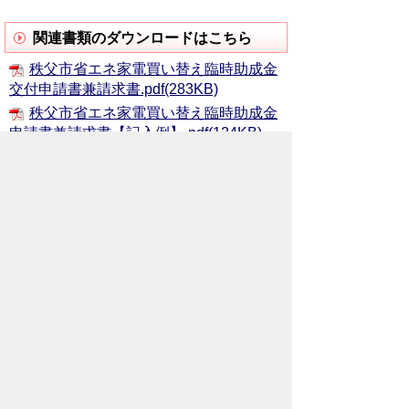
関連書類のダウンロードはこちら
秩父市省エネ家電買い替え臨時助成金
交付申請書兼請求書.pdf(283KB)
秩父市省エネ家電買い替え臨時助成金
申請書兼請求書【記入例】.pdf(124KB)
秩父市省エネ家電買い替え臨時助成
金 チラシ.pdf(434KB)
（参考）家電の省エネに役立つウェブ
サイト
省エネ製品買換ナビゲーション「しん
きゅうさん」
現在使用している冷蔵庫を買い替える
と、どのくらい省エネや電気代の節約がで
きるでしょうか。
省エネ製品買換ナビゲーションwebサイ
ト「しんきゅうさん」を活用して、手軽に