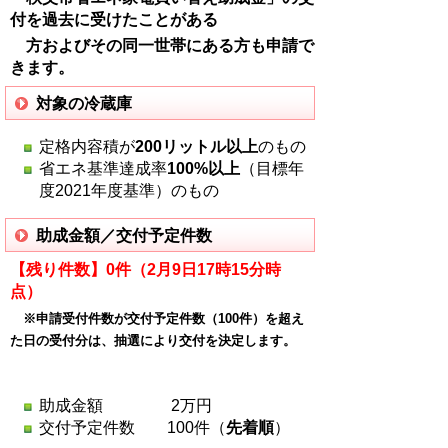
付を過去に受けたことがある
方およびその同一世帯にある方も申請で
きます。
対象の冷蔵庫
定格内容積が
200リットル以上
のもの
省エネ基準達成率
100%以上
（目標年
度2021年度基準）のもの
助成金額／交付予定件数
【残り件数】0件（2月9日17時15分時
点）
※申請受付件数が交付予定件数（100件）を超え
た日の受付分は、抽選により交付を決定します。
助成金額 2万円
交付予定件数 100件（
先着順
）