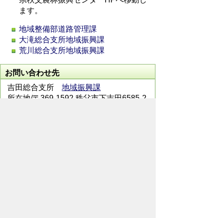
ます。
地域整備部道路管理課
大滝総合支所地域振興課
荒川総合支所地域振興課
お問い合わせ先
吉田総合支所
地域振興課
所在地/〒369-1592 秩父市下吉田6585-2
電話番号/
0494-72-6083
FAX/ 0494-77-
1529
メールでのお問い合わせはこちらから
翻訳ツールを使用している方のメールで
のお問い合わせはこちらから
ホームページについて
サイトの使い方
ご
意見・ご要望
秩父市へのアクセス
Copyright© City of CHICHIBU