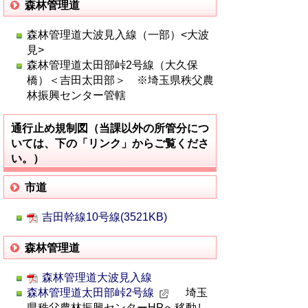
森林管理道
森林管理道大波見入線（一部）<大波
見>
森林管理道太田部峠2号線（大久保
橋）＜吉田太田部＞ ※埼玉県秩父農
林振興センター管轄
通行止め規制図（当課以外の所管分につ
いては、下の「リンク」からご覧くださ
い。）
市道
吉田幹線10号線(3521KB)
森林管理道
森林管理道大波見入線
森林管理道太田部峠2号線
埼玉
県秩父農林振興センターHPへ移動し