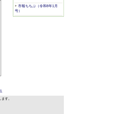
市報ちちぶ（令和8年1月
号）
ス
します。