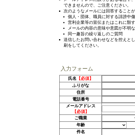
できませんので、ご注意ください。
次のようなメールには回答すること
個人・団体、職員に対する誹謗中
営利企業等の宣伝またはこれに類
メールの内容の意味や意図が不明
同一趣旨の繰り返しのご質問
送信したお問い合わせなどを控えとし
刷をしてください。
入力フォーム
氏名
【必須】
ふりがな
住所
電話番号
メールアドレス
【必須】
ご職業
年齢
件名