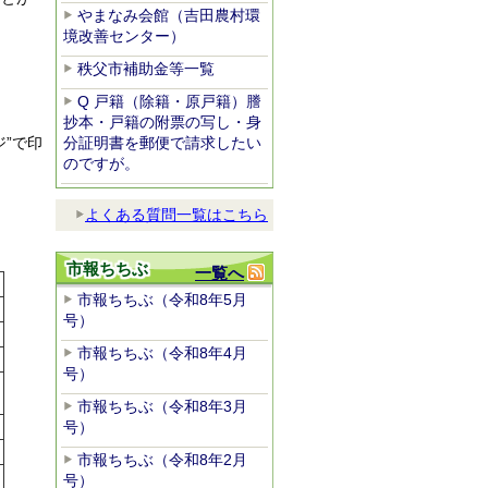
やまなみ会館（吉田農村環
境改善センター）
秩父市補助金等一覧
Q 戸籍（除籍・原戸籍）謄
抄本・戸籍の附票の写し・身
分証明書を郵便で請求したい
”で印
のですが。
よくある質問一覧はこちら
市報ちちぶ
一覧へ
市報ちちぶ（令和8年5月
号）
市報ちちぶ（令和8年4月
号）
市報ちちぶ（令和8年3月
号）
市報ちちぶ（令和8年2月
号）