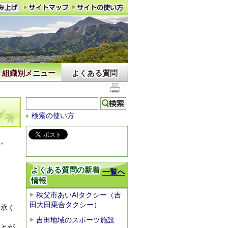
組織別メニュー
よくある質問
検索の使い方
い。
よくある質問の新着
一覧へ
情報
秩父市あいAIタクシー（吉
田大田乗合タクシー）
了承く
吉田地域のスポーツ施設
ことが