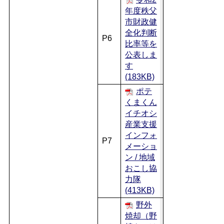
年度秩父
市財政健
全化判断
P6
比率等を
公表しま
す
(183KB)
ポテ
くまくん
イチオシ
産業支援
インフォ
P7
メーショ
ン / 地域
おこし協
力隊
(413KB)
野外
焼却（野