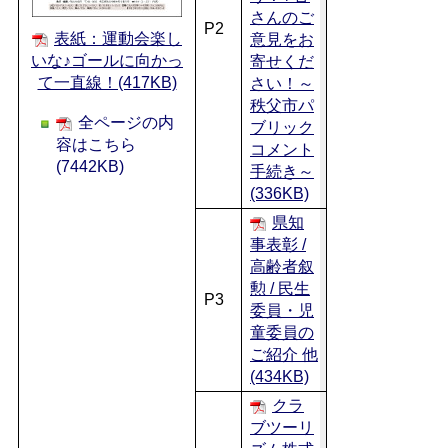
さんのご
P2
表紙：運動会楽し
意見をお
いな♪ゴールに向かっ
寄せくだ
て一直線！(417KB)
さい！～
秩父市パ
全ページの内
ブリック
容はこちら
コメント
(7442KB)
手続き～
(336KB)
県知
事表彰 /
高齢者叙
勲 / 民生
P3
委員・児
童委員の
ご紹介 他
(434KB)
クラ
ブツーリ