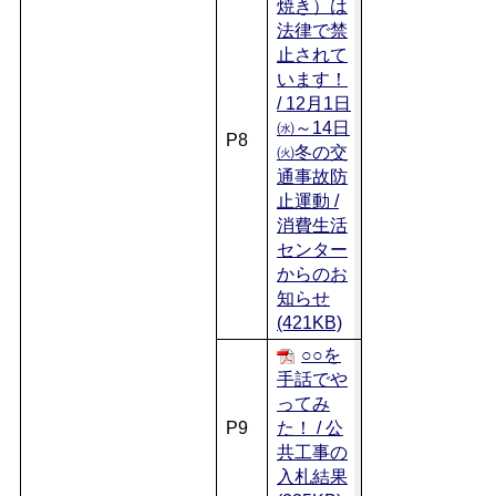
焼き）は
法律で禁
止されて
います！
/ 12月1日
㈬～14日
P8
㈫冬の交
通事故防
止運動 /
消費生活
センター
からのお
知らせ
(421KB)
○○を
手話でや
ってみ
P9
た！ / 公
共工事の
入札結果