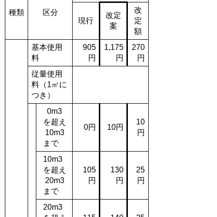
改
種類
区分
改定
現行
定
案
額
基本使用
905
1,175
270
料
円
円
円
従量使用
料（1㎥に
つき）
0m3
を超え
10
0円
10円
10m3
円
まで
10m3
を超え
105
130
25
20m3
円
円
円
まで
20m3