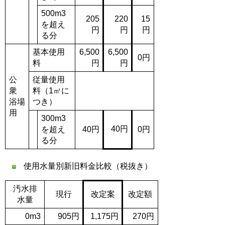
500m3
205
220
15
を超え
円
円
円
る分
基本使用
6,500
6,500
0円
料
円
円
公
従量使用
衆
料（1㎥に
浴場
つき）
用
300m3
40円
を超え
40円
0円
る分
使用水量別新旧料金比較（税抜き）
汚水排
現行
改定案
改定額
水量
0m3
905円
1,175円
270円