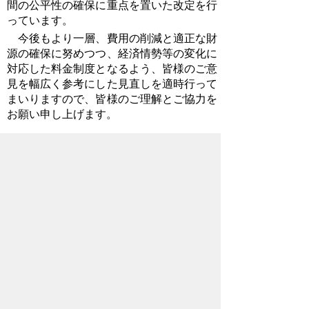
間の公平性の確保に重点を置いた改定を行
っています。
今後もより一層、費用の削減と適正な財
源の確保に努めつつ、経済情勢等の変化に
対応した料金制度となるよう、皆様のご意
見を幅広く参考にした見直しを適時行って
まいりますので、皆様のご理解とご協力を
お願い申し上げます。
施設の老朽化対策について
令和7年1月に八潮市で発生した大規模
な道路陥没事故は、下水道管の破損に起因
すると見られており、下水道事業が危機的
状況であることが多く報道されました。
秩父市における法定耐用年数を超過した管
路は、令和6年度末時点で約65㎞、総延長
214㎞のうち約31％を占めており、今後も
年々増加する見込みであることから、市民
の皆様の安全・安心を取り戻すための老朽