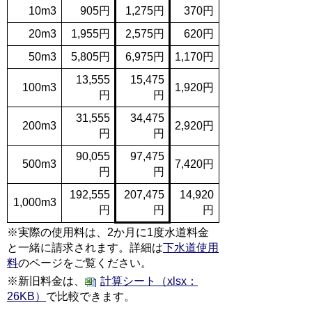
10
m3
905円
1,275円
370円
20m3
1,955円
2,575円
620円
50m3
5,805円
6,975円
1,170円
13,555
15,475
100m3
1,920円
円
円
31,555
34,475
200m3
2,920円
円
円
90,055
97,475
500m3
7,420円
円
円
192,555
207,475
14,920
1,000m3
円
円
円
※実際の使用料は、2か月に1度水道料金
と一緒に請求されます。詳細は
下水道使用
料
のページをご覧ください。
※新旧料金は、
計算シート（xlsx：
26KB）
で比較できます。