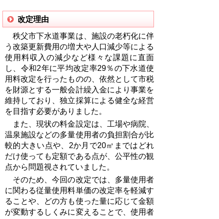
改定理由
秩父市下水道事業は、施設の老朽化に伴
う改築更新費用の増大や人口減少等による
使用料収入の減少など様々な課題に直面
し、令和2年に平均改定率
29
％の下水道使
用料改定を行ったものの、依然として市税
を財源とする一般会計繰入金により事業を
維持しており、独立採算による健全な経営
を目指す必要がありました。
また、現状の料金設定は、工場や病院、
温泉施設などの多量使用者の負担割合が比
較的大きい点や、2か月で
20
㎥まではどれ
だけ使っても定額である点が、公平性の観
点から問題視されていました。
そのため、今回の改定では、多量使用者
に関わる従量使用料単価の改定率を軽減す
ることや、どの方も使った量に応じて金額
が変動するしくみに変えることで、使用者