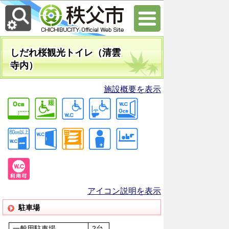
しだれ桜観光トイレ（清雲
寺内）
施設概要を表示
アイコン説明を表示
駐車場
一般用駐車場
2台