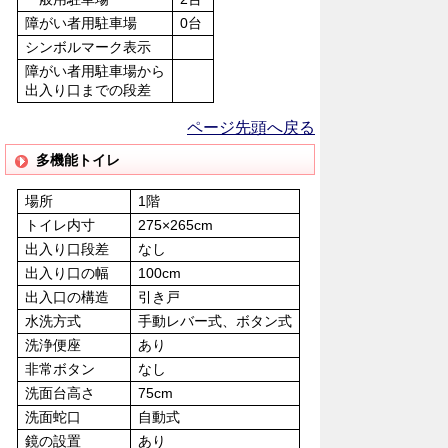
障がい者用駐車場
0台
シンボルマーク表示
障がい者用駐車場から
出入り口までの段差
ページ先頭へ戻る
多機能トイレ
場所
1階
トイレ内寸
275×265cm
出入り口段差
なし
出入り口の幅
100cm
出入口の構造
引き戸
水洗方式
手動レバー式、ボタン式
洗浄便座
あり
非常ボタン
なし
洗面台高さ
75cm
洗面蛇口
自動式
鏡の設置
あり