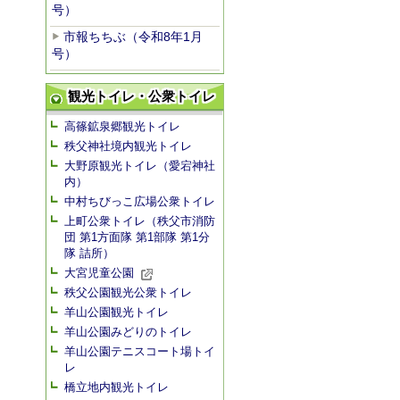
号）
市報ちちぶ（令和8年1月
号）
観光トイレ・公衆トイレ
高篠鉱泉郷観光トイレ
秩父神社境内観光トイレ
大野原観光トイレ（愛宕神社
内）
中村ちびっこ広場公衆トイレ
上町公衆トイレ（秩父市消防
団 第1方面隊 第1部隊 第1分
隊 詰所）
大宮児童公園
秩父公園観光公衆トイレ
羊山公園観光トイレ
羊山公園みどりのトイレ
羊山公園テニスコート場トイ
レ
橋立地内観光トイレ