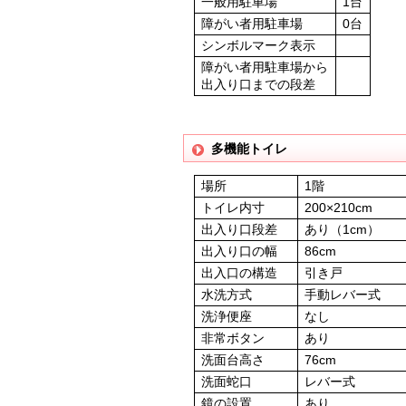
一般用駐車場
1台
障がい者用駐車場
0台
シンボルマーク表示
障がい者用駐車場から
出入り口までの段差
多機能トイレ
場所
1階
トイレ内寸
200×210cm
出入り口段差
あり（1cm）
出入り口の幅
86cm
出入口の構造
引き戸
水洗方式
手動レバー式
洗浄便座
なし
非常ボタン
あり
洗面台高さ
76cm
洗面蛇口
レバー式
鏡の設置
あり