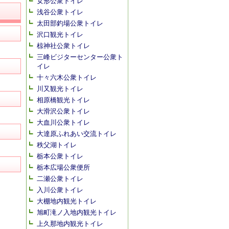
女形公衆トイレ
浅谷公衆トイレ
太田部釣場公衆トイレ
沢口観光トイレ
椋神社公衆トイレ
三峰ビジターセンター公衆ト
イレ
十々六木公衆トイレ
川又観光トイレ
相原橋観光トイレ
大滑沢公衆トイレ
大血川公衆トイレ
大達原ふれあい交流トイレ
秩父湖トイレ
栃本公衆トイレ
栃本広場公衆便所
二瀬公衆トイレ
入川公衆トイレ
大棚地内観光トイレ
旭町滝ノ入地内観光トイレ
上久那地内観光トイレ