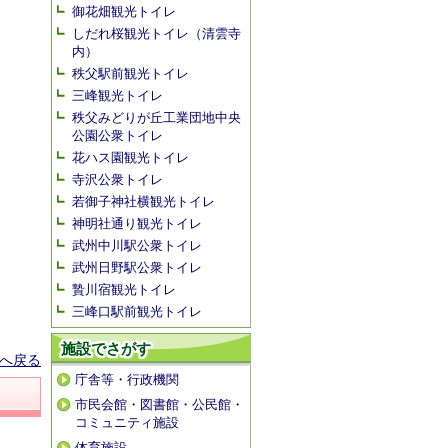
御花畑観光トイレ
しだれ桜観光トイレ（清雲寺
内）
秩父駅前観光トイレ
三峰観光トイレ
秩父みどりが丘工業団地中央
公園公衆トイレ
花ハス園観光トイレ
寺沢公衆トイレ
若御子神社横観光トイレ
神明社通り観光トイレ
武州中川駅公衆トイレ
武州日野駅公衆トイレ
贄川宿観光トイレ
三峰口駅前観光トイレ
施設でさがす
へ戻る
庁舎等・行政機関
市民会館・図書館・公民館・
コミュニティ施設
体育施設