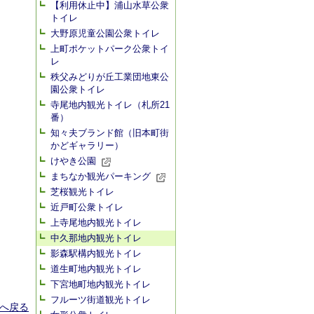
【利用休止中】浦山水草公衆
トイレ
大野原児童公園公衆トイレ
上町ポケットパーク公衆トイ
レ
秩父みどりが丘工業団地東公
園公衆トイレ
寺尾地内観光トイレ（札所21
番）
知々夫ブランド館（旧本町街
かどギャラリー）
けやき公園
まちなか観光パーキング
芝桜観光トイレ
近戸町公衆トイレ
上寺尾地内観光トイレ
中久那地内観光トイレ
影森駅構内観光トイレ
道生町地内観光トイレ
下宮地町地内観光トイレ
フルーツ街道観光トイレ
へ戻る