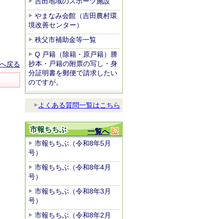
吉田地域のスポーツ施設
やまなみ会館（吉田農村環
境改善センター）
秩父市補助金等一覧
Q 戸籍（除籍・原戸籍）謄
抄本・戸籍の附票の写し・身
へ戻る
分証明書を郵便で請求したい
のですが。
よくある質問一覧はこちら
市報ちちぶ
一覧へ
市報ちちぶ（令和8年5月
号）
市報ちちぶ（令和8年4月
号）
市報ちちぶ（令和8年3月
号）
市報ちちぶ（令和8年2月