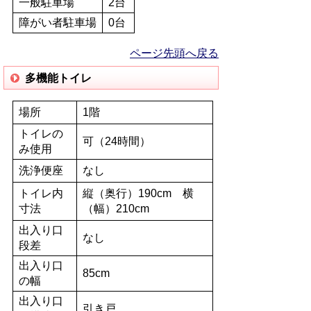
一般駐車場
2台
障がい者駐車場
0台
ページ先頭へ戻る
多機能トイレ
場所
1階
トイレの
可（24時間）
み使用
洗浄便座
なし
トイレ内
縦（奥行）190cm 横
寸法
（幅）210cm
出入り口
なし
段差
出入り口
85cm
の幅
出入り口
引き戸