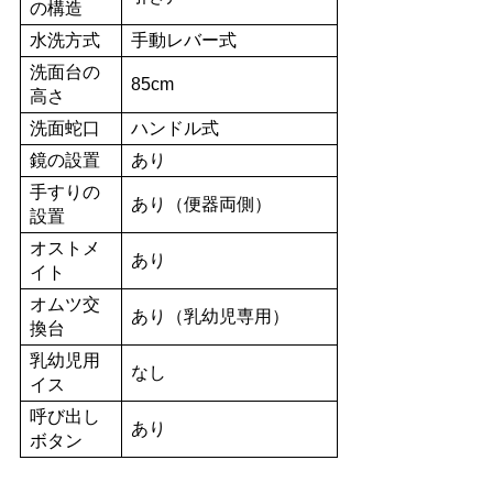
の構造
水洗方式
手動レバー式
洗面台の
85cm
高さ
洗面蛇口
ハンドル式
鏡の設置
あり
手すりの
あり（便器両側）
設置
オストメ
あり
イト
オムツ交
あり（乳幼児専用）
換台
乳幼児用
なし
イス
呼び出し
あり
ボタン