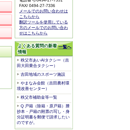
電話番号/
0494-27-7331
FAX/ 0494-27-7336
メールでのお問い合わせは
こちらから
翻訳ツールを使用している
方のメールでのお問い合わ
せはこちらから
よくある質問の新着
一覧へ
情報
秩父市あいAIタクシー（吉
田大田乗合タクシー）
吉田地域のスポーツ施設
やまなみ会館（吉田農村環
境改善センター）
秩父市補助金等一覧
Q 戸籍（除籍・原戸籍）謄
抄本・戸籍の附票の写し・身
分証明書を郵便で請求したい
のですが。