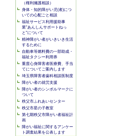
（権利擁護相談）
身体・知的障がい児(者)につ
いての心配ごと相談
福祉サービス利用援助事
業"あんしんサポートねっ
と"について
精神障がい者がいきいき生活
するために
自動車等燃料費の一部助成・
福祉タクシー利用券
重度心身障害者医療費、手当
てについてご案内します
埼玉県障害者歯科相談医制度
障がい者の就労支援
障がい者のシンボルマークに
ついて
秩父市ふれあいセンター
秩父市星の子教室
第七期秩父市障がい者福祉計
画
障がい福祉に関するアンケー
ト調査結果を公表します