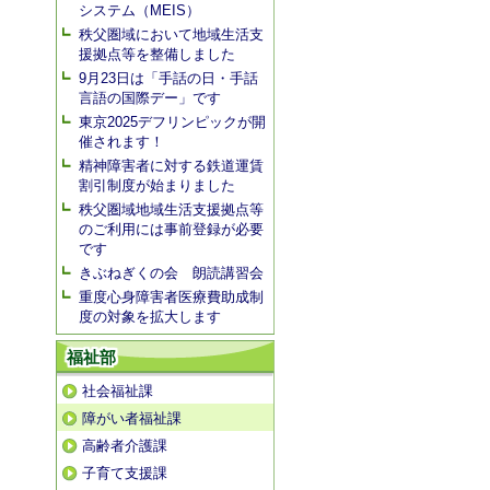
システム（MEIS）
秩父圏域において地域生活支
援拠点等を整備しました
9月23日は「手話の日・手話
言語の国際デー」です
東京2025デフリンピックが開
催されます！
精神障害者に対する鉄道運賃
割引制度が始まりました
秩父圏域地域生活支援拠点等
のご利用には事前登録が必要
です
きぶねぎくの会 朗読講習会
重度心身障害者医療費助成制
度の対象を拡大します
福祉部
社会福祉課
障がい者福祉課
高齢者介護課
子育て支援課