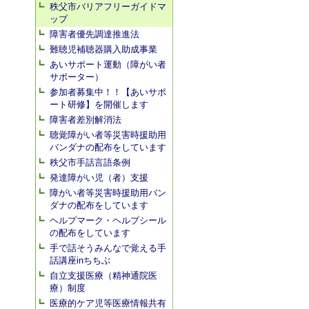
秩父市バリアフリーガイドマ
ップ
障害者優先調達推進法
難聴児補聴器購入助成事業
あいサポート運動（障がい者
サポーター）
参加者募集中！！【あいサポ
ート研修】を開催します
障害者差別解消法
聴覚障がい者等災害時援助用
バンダナの配布をしています
秩父市手話言語条例
発達障がい児（者）支援
障がい者等災害時援助用バン
ダナの配布をしています
ヘルプマーク・ヘルプシール
の配布をしています
手で話そうみんなで覚える手
話講座inちちぶ
自立支援医療（精神通院医
療）制度
医療的ケア児等医療情報共有