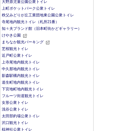
大野原児童公園公衆トイレ
上町ポケットパーク公衆トイレ
秩父みどりが丘工業団地東公園公衆トイレ
寺尾地内観光トイレ（札所21番）
知々夫ブランド館（旧本町街かどギャラリー）
けやき公園
まちなか観光パーキング
芝桜観光トイレ
近戸町公衆トイレ
上寺尾地内観光トイレ
中久那地内観光トイレ
影森駅構内観光トイレ
道生町地内観光トイレ
下宮地町地内観光トイレ
フルーツ街道観光トイレ
女形公衆トイレ
浅谷公衆トイレ
太田部釣場公衆トイレ
沢口観光トイレ
椋神社公衆トイレ