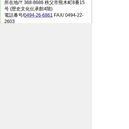
所在地/〒368-8686 秩父市熊木町8番15
号 (歴史文化伝承館4階)
電話番号/
0494-26-6861
FAX/ 0494-22-
2603
メールでのお問い合わせはこちらから
翻訳ツールを使用している方のメールで
のお問い合わせはこちらから
ホームページについて
サイトの使い方
ご
意見・ご要望
秩父市へのアクセス
Copyright© City of CHICHIBU
All Rights Reserved.
掲載記事、写真の無断転載を禁止します。
秩父市役所（法人番号：1000020112071）
〒368-8686
埼玉県秩父市熊木町8番15号
電話：
0494-22-2211
（代表）
通常開庁時間：8時30分～17時15分