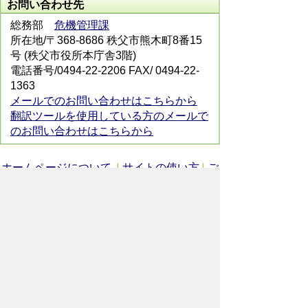
お問い合わせ先
総務部
危機管理課
所在地/〒368-8686 秩父市熊木町8番15
号 (秩父市役所本庁舎3階)
電話番号/0494-22-2206 FAX/ 0494-22-
1363
メールでのお問い合わせはこちらから
翻訳ツールを使用している方のメールで
のお問い合わせはこちらから
ホームページについて
サイトの使い方
ご
意見・ご要望
秩父市へのアクセス
Copyright© City of CHICHIBU
All Rights Reserved.
掲載記事、写真の無断転載を禁止します。
秩父市役所（法人番号：1000020112071）
〒368-8686
埼玉県秩父市熊木町8番15号