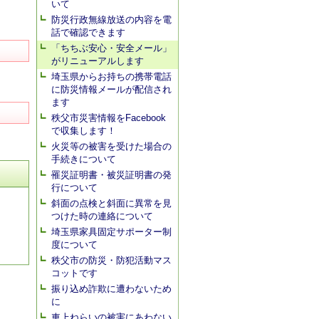
いて
防災行政無線放送の内容を電
話で確認できます
「ちちぶ安心・安全メール」
がリニューアルします
埼玉県からお持ちの携帯電話
に防災情報メールが配信され
ます
秩父市災害情報をFacebook
で収集します！
火災等の被害を受けた場合の
手続きについて
罹災証明書・被災証明書の発
行について
斜面の点検と斜面に異常を見
つけた時の連絡について
埼玉県家具固定サポーター制
度について
秩父市の防災・防犯活動マス
コットです
振り込め詐欺に遭わないため
に
車上ねらいの被害にあわない