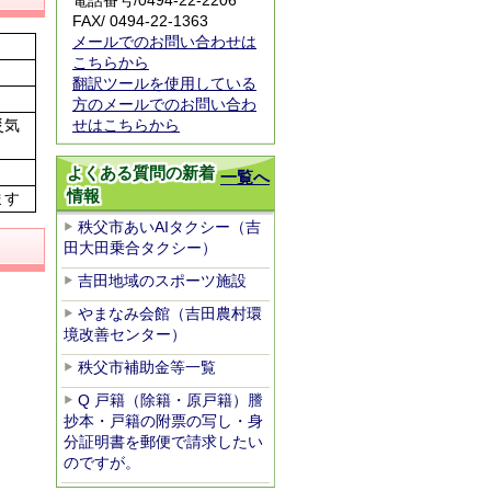
電話番号/0494-22-2206
FAX/ 0494-22-1363
メールでのお問い合わせは
こちらから
翻訳ツールを使用している
方のメールでのお問い合わ
せはこちらから
災気
よくある質問の新着
一覧へ
情報
ます
秩父市あいAIタクシー（吉
田大田乗合タクシー）
吉田地域のスポーツ施設
やまなみ会館（吉田農村環
境改善センター）
秩父市補助金等一覧
Q 戸籍（除籍・原戸籍）謄
抄本・戸籍の附票の写し・身
分証明書を郵便で請求したい
のですが。