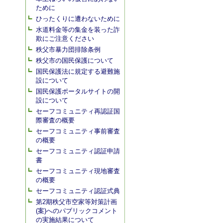
ために
ひったくりに遭わないために
水道料金等の集金を装った詐
欺にご注意ください
秩父市暴力団排除条例
秩父市の国民保護について
国民保護法に規定する避難施
設について
国民保護ポータルサイトの開
設について
セーフコミュニティ再認証国
際審査の概要
セーフコミュニティ事前審査
の概要
セーフコミュニティ認証申請
書
セーフコミュニティ現地審査
の概要
セーフコミュニティ認証式典
第2期秩父市空家等対策計画
(案)へのパブリックコメント
の実施結果について