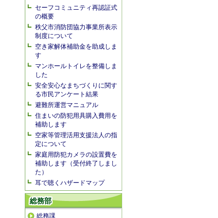
セーフコミュニティ再認証式
の概要
秩父市消防団協力事業所表示
制度について
空き家解体補助金を助成しま
す
マンホールトイレを整備しま
した
安全安心なまちづくりに関す
る市民アンケート結果
避難所運営マニュアル
住まいの防犯用具購入費用を
補助します
空家等管理活用支援法人の指
定について
家庭用防犯カメラの設置費を
補助します（受付終了しまし
た）
耳で聴くハザードマップ
総務部
総務課