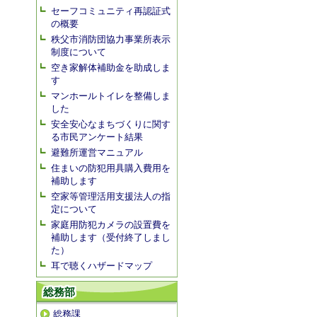
セーフコミュニティ再認証式
の概要
秩父市消防団協力事業所表示
制度について
空き家解体補助金を助成しま
す
マンホールトイレを整備しま
した
安全安心なまちづくりに関す
る市民アンケート結果
避難所運営マニュアル
住まいの防犯用具購入費用を
補助します
空家等管理活用支援法人の指
定について
家庭用防犯カメラの設置費を
補助します（受付終了しまし
た）
耳で聴くハザードマップ
総務部
総務課