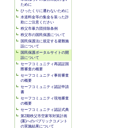
ために
ひったくりに遭わないために
水道料金等の集金を装った詐
欺にご注意ください
秩父市暴力団排除条例
秩父市の国民保護について
国民保護法に規定する避難施
設について
国民保護ポータルサイトの開
設について
セーフコミュニティ再認証国
際審査の概要
セーフコミュニティ事前審査
の概要
セーフコミュニティ認証申請
書
セーフコミュニティ現地審査
の概要
セーフコミュニティ認証式典
第2期秩父市空家等対策計画
(案)へのパブリックコメント
の実施結果について