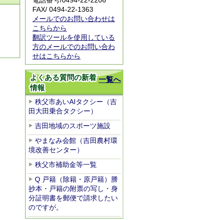
電話番号/0494-22-2206
FAX/ 0494-22-1363
メールでのお問い合わせは
こちらから
翻訳ツールを使用している
方のメールでのお問い合わ
せはこちらから
よくある質問の新着
一覧へ
情報
秩父市あいAIタクシー（吉
田大田乗合タクシー）
吉田地域のスポーツ施設
やまなみ会館（吉田農村環
境改善センター）
秩父市補助金等一覧
Q 戸籍（除籍・原戸籍）謄
抄本・戸籍の附票の写し・身
分証明書を郵便で請求したい
のですが。