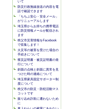
いて
防災行政無線放送の内容を電
話で確認できます
「ちちぶ安心・安全メール」
がリニューアルします
埼玉県からお持ちの携帯電話
に防災情報メールが配信され
ます
秩父市災害情報をFacebook
で収集します！
火災等の被害を受けた場合の
手続きについて
罹災証明書・被災証明書の発
行について
斜面の点検と斜面に異常を見
つけた時の連絡について
埼玉県家具固定サポーター制
度について
秩父市の防災・防犯活動マス
コットです
振り込め詐欺に遭わないため
に
車上ねらいの被害にあわない