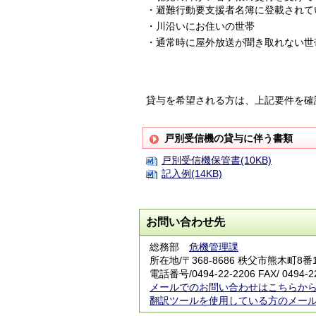
・避難行動要支援者名簿に登載されて
・川沿いにお住いの世帯
・通常時に屋外放送が聞き取れない
貸与を希望される方は、上記要件を確
戸別受信機の貸与に伴う書類
戸別受信機保管書(10KB)
記入例(14KB)
お問い合わせ先
総務部
危機管理課
所在地/〒368-8686 秩父市熊木町8
電話番号/0494-22-2206 FAX/ 0494-2
メールでのお問い合わせはこちらか
翻訳ツールを使用している方のメー