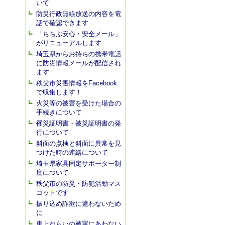
いて
防災行政無線放送の内容を電
話で確認できます
「ちちぶ安心・安全メール」
がリニューアルします
埼玉県からお持ちの携帯電話
に防災情報メールが配信され
ます
秩父市災害情報をFacebook
で収集します！
火災等の被害を受けた場合の
手続きについて
罹災証明書・被災証明書の発
行について
斜面の点検と斜面に異常を見
つけた時の連絡について
埼玉県家具固定サポーター制
度について
秩父市の防災・防犯活動マス
コットです
振り込め詐欺に遭わないため
に
車上ねらいの被害にあわない