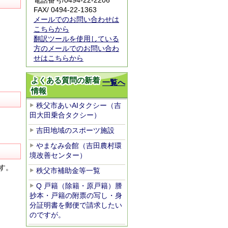
電話番号/0494-22-2206
FAX/ 0494-22-1363
メールでのお問い合わせは
こちらから
翻訳ツールを使用している
方のメールでのお問い合わ
せはこちらから
よくある質問の新着
一覧へ
情報
秩父市あいAIタクシー（吉
田大田乗合タクシー）
吉田地域のスポーツ施設
やまなみ会館（吉田農村環
境改善センター）
す。
秩父市補助金等一覧
Q 戸籍（除籍・原戸籍）謄
抄本・戸籍の附票の写し・身
分証明書を郵便で請求したい
のですが。