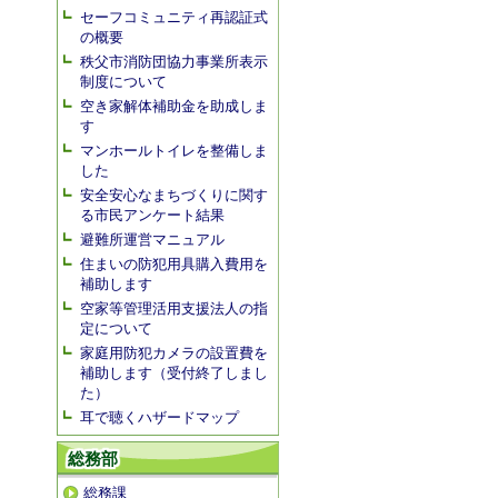
セーフコミュニティ再認証式
の概要
秩父市消防団協力事業所表示
制度について
空き家解体補助金を助成しま
す
マンホールトイレを整備しま
した
安全安心なまちづくりに関す
る市民アンケート結果
避難所運営マニュアル
住まいの防犯用具購入費用を
補助します
空家等管理活用支援法人の指
定について
家庭用防犯カメラの設置費を
補助します（受付終了しまし
た）
耳で聴くハザードマップ
総務部
総務課