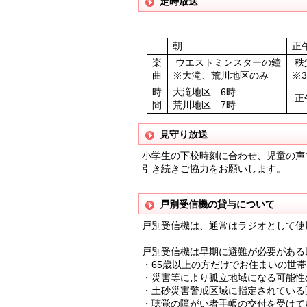
定時放送
朝
正
楽
ウエストミンスターの鐘
秩
曲
※大滝、荒川地区のみ
※
時
大滝地区 6時
正
間
荒川地区 7時
見守り放送
小学生の下校時刻に合わせ、児童の声
引き続きご協力をお願いします。
戸別受信機の貸与について
戸別受信機は、通常はラジオとして使
戸別受信機は早期に避難が必要がある
・65歳以上の方だけでお住まいの世帯
・災害等により孤立地域になる可能性
・土砂災害警戒区域に指定されている
・聴覚の障がい者手帳の交付を受けて