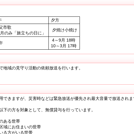
午
夕方
父市歌
夕焼け小焼け
3月のみ「旅立ちの日に」
4～9月 18時
午
10～3月 17時
で地域の見守り活動の依頼放送を行います。
用できますが、災害時などは緊急放送が優先され最大音量で放送されま
以下の方を対象として、無償貸与を行っています。
のある世帯
区域にお住まいの世帯
いる方がいる世帯