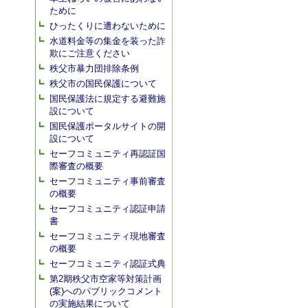
ために
ひったくりに遭わないために
水道料金等の集金を装った詐
欺にご注意ください
秩父市暴力団排除条例
秩父市の国民保護について
国民保護法に規定する避難施
設について
国民保護ポータルサイトの開
設について
セーフコミュニティ再認証国
際審査の概要
セーフコミュニティ事前審査
の概要
セーフコミュニティ認証申請
書
セーフコミュニティ現地審査
の概要
セーフコミュニティ認証式典
第2期秩父市空家等対策計画
(案)へのパブリックコメント
の実施結果について