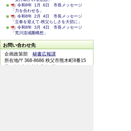
令和8年 1月 6日 市長メッセージ
「力を合わせる」
令和8年 2月 4日 市長メッセージ
「立春を迎えて-秩父らしさを大切に」
令和8年 3月 4日 市長メッセージ
「荒川流域圏構想」
お問い合わせ先
企画政策部
秘書広報課
所在地/〒368-8686 秩父市熊木町8番15
号 (秩父市役所本庁舎3階)
電話番号/0494-22-2201 FAX/0494-24-
7272
メールでのお問い合わせはこちらから
翻訳ツールを使用している方のメールで
のお問い合わせはこちらから
ホームページについて
サイトの使い方
ご
意見・ご要望
秩父市へのアクセス