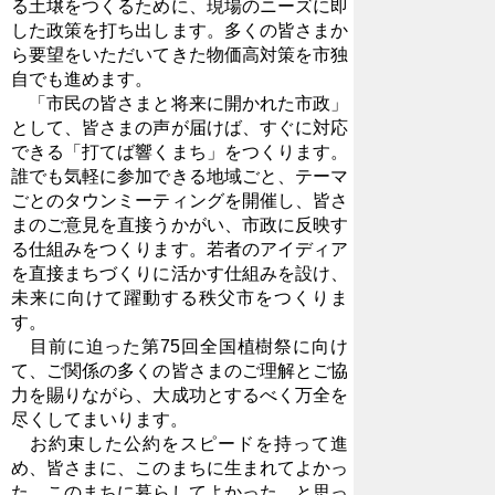
る土壌をつくるために、現場のニーズに即
した政策を打ち出します。多くの皆さまか
ら要望をいただいてきた物価高対策を市独
自でも進めます。
「市民の皆さまと将来に開かれた市政」
として、皆さまの声が届けば、すぐに対応
できる「打てば響くまち」をつくります。
誰でも気軽に参加できる地域ごと、テーマ
ごとのタウンミーティングを開催し、皆さ
まのご意見を直接うかがい、市政に反映す
る仕組みをつくります。若者のアイディア
を直接まちづくりに活かす仕組みを設け、
未来に向けて躍動する秩父市をつくりま
す。
目前に迫った第75回全国植樹祭に向け
て、ご関係の多くの皆さまのご理解とご協
力を賜りながら、大成功とするべく万全を
尽くしてまいります。
お約束した公約をスピードを持って進
め、皆さまに、このまちに生まれてよかっ
た、このまちに暮らしてよかった、と思っ