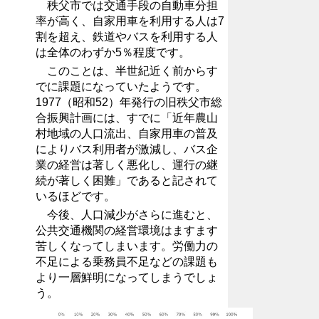
秩父市では交通手段の自動車分担
率が高く、自家用車を利用する人は7
割を超え、鉄道やバスを利用する人
は全体のわずか5％程度です。
このことは、半世紀近く前からす
でに課題になっていたようです。
1977（昭和52）年発行の旧秩父市総
合振興計画には、すでに「近年農山
村地域の人口流出、自家用車の普及
によりバス利用者が激減し、バス企
業の経営は著しく悪化し、運行の継
続が著しく困難」であると記されて
いるほどです。
今後、人口減少がさらに進むと、
公共交通機関の経営環境はますます
苦しくなってしまいます。労働力の
不足による乗務員不足などの課題も
より一層鮮明になってしまうでしょ
う。