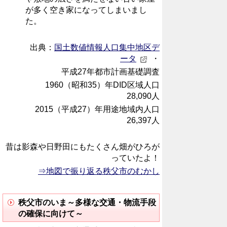
が多く空き家になってしまいまし
た。
出典：
国土数値情報人口集中地区デ
ータ
・
平成27年都市計画基礎調査
1960（昭和35
）年DID区域人口
28,090人
2015（平成27）年用途地域内人口
26,397人
昔は影森や日野田にもたくさん畑がひろが
っていたよ！
⇒地図で振り返る秩父市のむかし
秩父市のいま～多様な交通・物流手段
の確保に向けて～