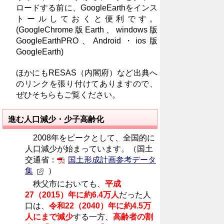
ロードする前に、GoogleEarthをインス
トールしておくと便利です。
(GoogleChrome版Earth、windows版
GoogleEarthPRO、Android・ios版
GoogleEarth)
ほかにもRESAS（内閣府）など出典へ
のリ
ンクを張り付けてありますので、
ぜひそちらもご覧ください。
進む人口減少・少子高齢化
2008年をピークとして、全国的に
人口減少が始まっています。（国土
交通省：
国土形成計画参考データ
集
）
秩父市においても、
平成
27（2015）年に約6.4万人
だった人
口
は、
令和22（2040）年に約4.5万
人にまで減少
する一方、
高齢者の割