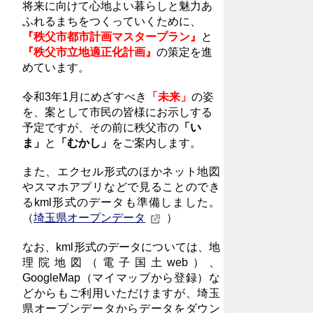
将来に向けて心地よい暮らしと魅力あ
ふれるまちをつくっていくために、
『秩父市都市計画マスタープラン』
と
『秩父市立地適正化計画』
の策定を進
めています。
令和3年1月にめざすべき
「未来」
の姿
を、案として市民の皆様にお示しする
予定ですが、その前に秩父市の
「い
ま」
と
「むかし」
をご案内します。
また、エクセル形式のほかネット地図
やスマホアプリなどで見ることのでき
るkml形式のデータも準備しました。
（
埼玉県オープンデータ
）
なお、kml形式のデータについては、地
理院地図（電子国土web）、
GoogleMap（マイマップから登録）な
どからもご利用いただけますが、埼玉
県オープンデータからデータをダウン