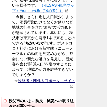
が、近年宿泊者も非常に増えてきて
いる様子です。
（RESAS>観光マッ
プ＞From-to分析（宿泊者））
今後、さらに進む人口減少によっ
て、消費行動だけでなくお祭りなど
地域の行事を含む”まち”の活力低下
が懸念されています。幸いにも、秩
父市は東京から電車1本で来ることの
できる
”ちかいなか
”です。ポストコ
ロナ社会における新常態（ニューノ
ーマル）の動向を見定めながら、都
会にない新たな魅力を発見し、観光
客を含む”関係人口”を増やすことに
よって、地域の活力を維持できない
でしょうか？
⇒
総務省：関係人口ポータルサイト
秩父市のいま～防災・減災への取り組
みが必要です～