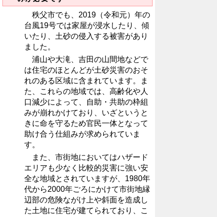
秩父市でも、2019（令和元）年の
台風19号では家屋が浸水したり、傾
いたり、土砂の侵入する被害があり
ました。
浦山や大滝、吉田の山間地などで
は住宅のほとんどが土砂災害のおそ
れのある区域に含まれています。ま
た、これらの地域では、高齢化や人
口減少によって、自助・共助の枠組
みが崩れかけており、いざというと
きに命を守るため官民一体となって
助け合う仕組みが求められていま
す。
また、市街地においてはハザード
エリアも少なく比較的災害に強い安
全な地域とされていますが、1980年
代から2000年ごろにかけて市街地縁
辺部の危険ながけ上や斜面を造成し
た土地に住宅が建てられており、こ