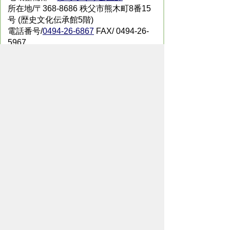
所在地/〒368-8686 秩父市熊木町8番15
号 (歴史文化伝承館5階)
電話番号/
0494-26-6867
FAX/ 0494-26-
5967
メールでのお問い合わせはこちらから
翻訳ツールを使用している方のメールで
のお問い合わせはこちらから
ホームページについて
サイトの使い方
ご
意見・ご要望
秩父市へのアクセス
Copyright© City of CHICHIBU
All Rights Reserved.
掲載記事、写真の無断転載を禁止します。
秩父市役所（法人番号：1000020112071）
〒368-8686
埼玉県秩父市熊木町8番15号
電話：
0494-22-2211
（代表）
通常開庁時間：8時30分～17時15分