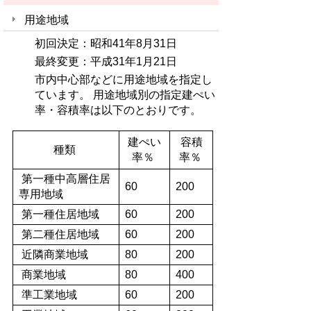
用途地域
初回決定：昭和41年8月31日
最終変更：平成31年1月21日
市内中心部などに用途地域を指定し
ています。 用途地域別の指定建ぺい
率・容積率は以下のとおりです。
建ぺい
容積
種類
率％
率％
第一種中高層住居
60
200
専用地域
第一種住居地域
60
200
第二種住居地域
60
200
近隣商業地域
80
200
商業地域
80
400
準工業地域
60
200