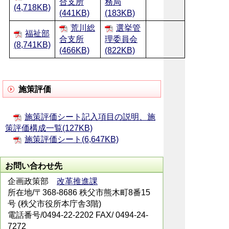
合支所
務局
(4,718KB)
(441KB)
(183KB)
荒川総
選挙管
福祉部
合支所
理委員会
(8,741KB)
(466KB)
(822KB)
施策評価
施策評価シート記入項目の説明、施
策評価構成一覧(127KB)
施策評価シート(6,647KB)
お問い合わせ先
企画政策部
改革推進課
所在地/〒368-8686 秩父市熊木町8番15
号 (秩父市役所本庁舎3階)
電話番号/0494-22-2202 FAX/ 0494-24-
7272