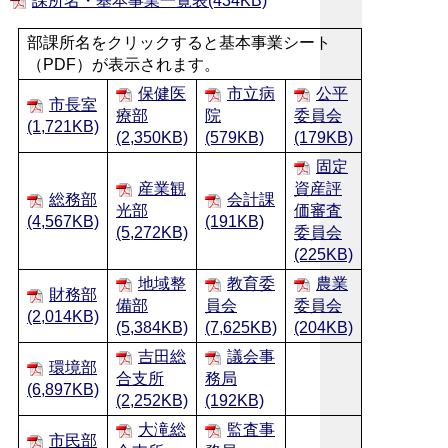
課所名・基本事業一覧表(434KB)
部課所名をクリックすると基本事業シート
（PDF）が表示されます。
保健医
市立病
公平
市長室
療部
院
委員会
(1,721KB)
(2,350KB)
(579KB)
(179KB)
固定
産業観
資産評
総務部
会計課
光部
価審査
(4,567KB)
(191KB)
(5,272KB)
委員会
(225KB)
地域整
教育委
農業
財務部
備部
員会
委員会
(2,014KB)
(5,384KB)
(7,625KB)
(204KB)
吉田総
議会事
環境部
合支所
務局
(6,897KB)
(2,252KB)
(192KB)
大滝総
監査事
市民部