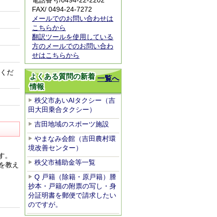
電話番号/0494-22-2202
FAX/ 0494-24-7272
メールでのお問い合わせは
こちらから
翻訳ツールを使用している
方のメールでのお問い合わ
せはこちらから
みくだ
よくある質問の新着
一覧へ
情報
秩父市あいAIタクシー（吉
田大田乗合タクシー）
吉田地域のスポーツ施設
やまなみ会館（吉田農村環
境改善センター）
す。
秩父市補助金等一覧
を教え
Q 戸籍（除籍・原戸籍）謄
抄本・戸籍の附票の写し・身
分証明書を郵便で請求したい
のですが。