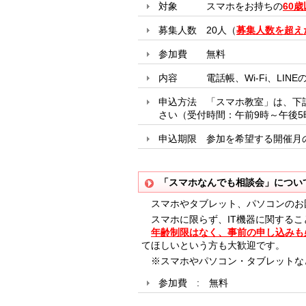
対象 スマホをお持ちの
60
募集人数 20人（
募集人数を超え
参加費 無料
内容 電話帳、Wi-Fi、LIN
申込方法
「スマホ教室」は、下
さい（受付時間：午前9時～午後
申込期限 参加を希望する開催月
「スマホなんでも相談会」につい
スマホやタブレット、パソコンのお
スマホに限らず、IT機器に関するこ
年齢制限はなく、事前の申し込みも
てほしいという方も大歓迎です。
※スマホやパソコン・タブレットな
参加費 : 無料