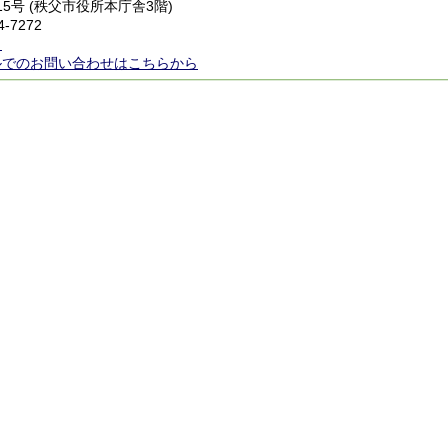
番15号 (秩父市役所本庁舎3階)
4-7272
ら
ルでのお問い合わせはこちらから