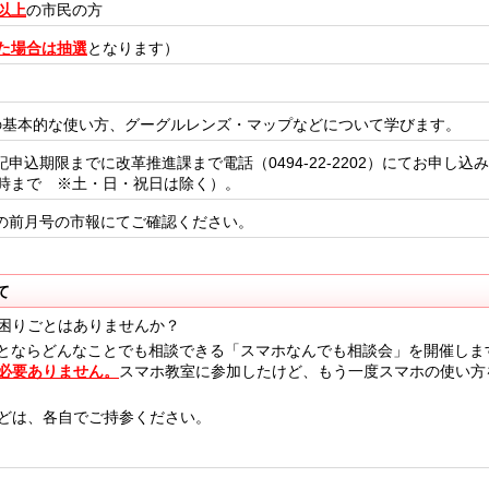
歳以上
の市民の方
た場合は抽選
となります）
Eの基本的な使い方、グーグルレンズ・マップ
など
について学びます。
記申込期限まで
に改革推進課まで電話（0494-22-2202）にてお申し込
5時まで ※土・日・祝日は除く）。
の前月号の市報にてご確認ください。
て
困りごとはありませんか？
とならどんなことでも相談できる「スマホなんでも相談会」を開催しま
必要ありません。
スマホ教室に参加したけど、もう一度スマホの使い方
どは、各自でご持参ください。