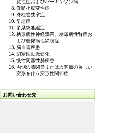
変性症およびパーキンソン病
脊髄小脳変性症
脊柱管狭窄症
早老症
多系統萎縮症
糖尿病性神経障害、糖尿病性腎症お
よび糖尿病性網膜症
脳血管疾患
閉塞性動脈硬化
慢性閉塞性肺疾患
両側の膝関節または股関節の著しい
変形を伴う変形性関節症
お問い合わせ先
福祉部
高齢者介護課
所在地/〒368-8686 秩父市熊木町8番15
号 (秩父市役所本庁舎1階)
電話番号/
0494-25-5205
FAX/ 0494-27-
7336