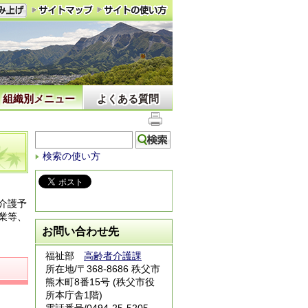
組織別メニュー
よくある質問
検索の使い方
介護予
業等、
お問い合わせ先
福祉部
高齢者介護課
所在地/〒368-8686 秩父市
熊木町8番15号 (秩父市役
所本庁舎1階)