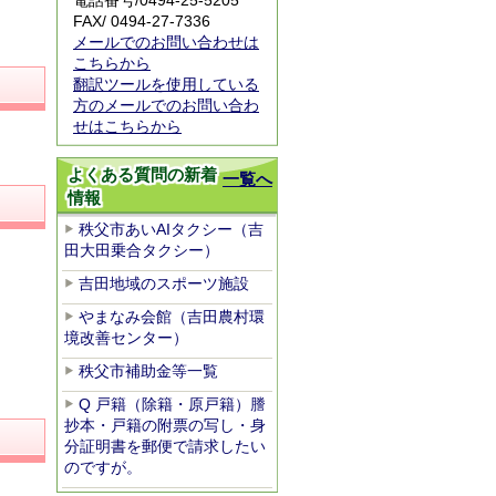
電話番号/
0494-25-5205
FAX/ 0494-27-7336
メールでのお問い合わせは
こちらから
翻訳ツールを使用している
方のメールでのお問い合わ
せはこちらから
よくある質問の新着
一覧へ
情報
秩父市あいAIタクシー（吉
田大田乗合タクシー）
吉田地域のスポーツ施設
やまなみ会館（吉田農村環
境改善センター）
秩父市補助金等一覧
Q 戸籍（除籍・原戸籍）謄
抄本・戸籍の附票の写し・身
分証明書を郵便で請求したい
のですが。