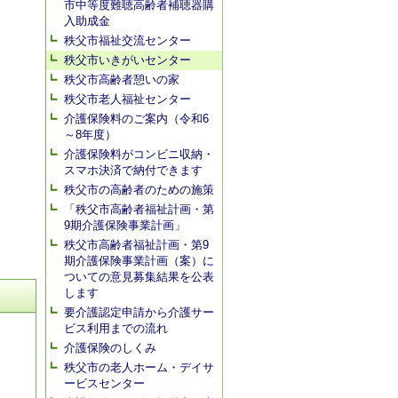
市中等度難聴高齢者補聴器購
入助成金
秩父市福祉交流センター
秩父市いきがいセンター
秩父市高齢者憩いの家
秩父市老人福祉センター
介護保険料のご案内（令和6
～8年度）
介護保険料がコンビニ収納・
スマホ決済で納付できます
秩父市の高齢者のための施策
「秩父市高齢者福祉計画・第
9期介護保険事業計画」
秩父市高齢者福祉計画・第9
期介護保険事業計画（案）に
ついての意見募集結果を公表
します
要介護認定申請から介護サー
ビス利用までの流れ
介護保険のしくみ
秩父市の老人ホーム・デイサ
ービスセンター