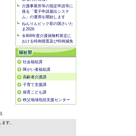
介護事業所等の指定申請等に
係る「電子申請届出システ
ム」の運用を開始します
ねんりんピック彩の国さいた
ま2026
令和8年度介護保険料算定に
おける特例措置及び特例減免
福祉部
社会福祉課
障がい者福祉課
高齢者介護課
子育て支援課
保育こども課
秩父地域包括支援センター
ス
します。