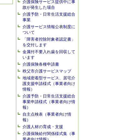
介護保険サービス提供中に事
故が発生した場合
介護予防・日常生活支援総合
事業
介護サービス情報公表制度に
ついて
「障害者控除対象者認定書」
を交付します
金属付不要入れ歯を回収して
います
介護保険各種申請書
秩父市介護サービスマップ
地域密着型サービス、居宅介
護支援申請様式（事業者向け
情報）
介護予防・日常生活支援総合
事業申請様式（事業者向け情
報）
自主点検表（事業者向け情
報）
介護人材の育成・支援
介護保険給付関係様式集（事
業者向け情報）