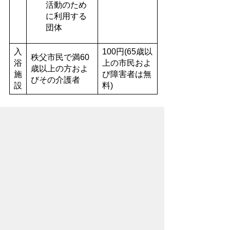
活動のため
に利用する
団体
入
100円(65歳以
秩父市民で満60
浴
上の市民およ
歳以上の方およ
施
び障害者は無
びその介護者
設
料)
※詳しくは、各福祉交流センターへお問い
合せください。
お問い合わせ先
福祉部
高齢者介護課
所在地/〒368-8686 秩父市熊木町8番15
号 (秩父市役所本庁舎1階)
電話番号/
0494-25-5205
FAX/ 0494-27-
7336