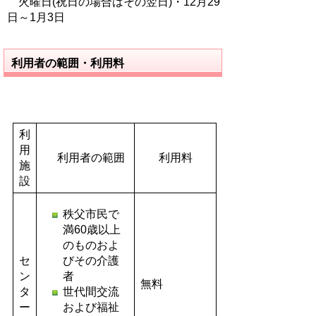
火曜日(祝日の場合はその翌日)・12月29
日～1月3日
利用者の範囲・利用料
利
用
利用者の範囲
利用料
施
設
秩父市民で
満60歳以上
のものおよ
セ
びその介護
ン
者
無料
タ
世代間交流
ー
および福祉