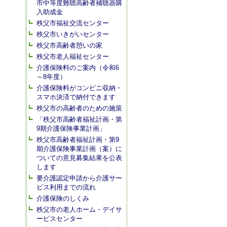
市中等度難聴高齢者補聴器購
入助成金
秩父市福祉交流センター
秩父市いきがいセンター
秩父市高齢者憩いの家
秩父市老人福祉センター
介護保険料のご案内（令和6
～8年度）
介護保険料がコンビニ収納・
スマホ決済で納付できます
秩父市の高齢者のための施策
「秩父市高齢者福祉計画・第
9期介護保険事業計画」
秩父市高齢者福祉計画・第9
期介護保険事業計画（案）に
ついての意見募集結果を公表
します
要介護認定申請から介護サー
ビス利用までの流れ
介護保険のしくみ
秩父市の老人ホーム・デイサ
ービスセンター