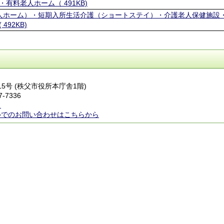
料老人ホーム（ 491KB)
人ホーム）・短期入所生活介護（ショートステイ）・介護老人保健施設
92KB)
番15号 (秩父市役所本庁舎1階)
7-7336
ら
ルでのお問い合わせはこちらから