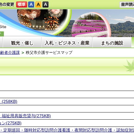
観光・催し
入札・ビジネス・産業
まちの施設
高齢者介護課
秩父市介護サービスマップ
58KB)
祉用具販売貸与(275KB)
(275KB)
護・定期巡回・随時対応型訪問介護看護・夜間対応型訪問介護・認知症対