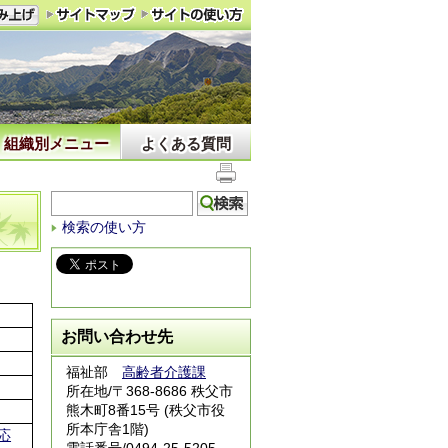
組織別メニュー
よくある質問
検索の使い方
お問い合わせ先
福祉部
高齢者介護課
所在地/〒368-8686 秩父市
熊木町8番15号 (秩父市役
所本庁舎1階)
応