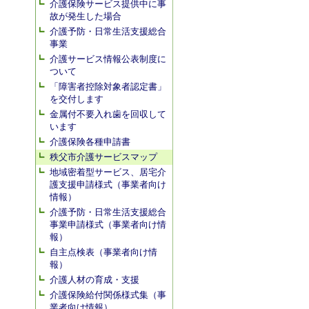
介護保険サービス提供中に事
故が発生した場合
介護予防・日常生活支援総合
事業
介護サービス情報公表制度に
ついて
「障害者控除対象者認定書」
を交付します
金属付不要入れ歯を回収して
います
介護保険各種申請書
秩父市介護サービスマップ
地域密着型サービス、居宅介
護支援申請様式（事業者向け
情報）
介護予防・日常生活支援総合
事業申請様式（事業者向け情
報）
自主点検表（事業者向け情
報）
介護人材の育成・支援
介護保険給付関係様式集（事
業者向け情報）