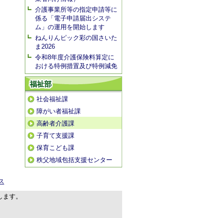
介護事業所等の指定申請等に
係る「電子申請届出システ
ム」の運用を開始します
ねんりんピック彩の国さいた
ま2026
令和8年度介護保険料算定に
おける特例措置及び特例減免
福祉部
社会福祉課
障がい者福祉課
高齢者介護課
子育て支援課
保育こども課
秩父地域包括支援センター
ス
します。