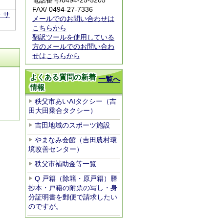
電話番号/
0494-25-5205
FAX/ 0494-27-7336
・サ
メールでのお問い合わせは
こちらから
翻訳ツールを使用している
方のメールでのお問い合わ
せはこちらから
よくある質問の新着
一覧へ
情報
秩父市あいAIタクシー（吉
田大田乗合タクシー）
吉田地域のスポーツ施設
やまなみ会館（吉田農村環
境改善センター）
秩父市補助金等一覧
Q 戸籍（除籍・原戸籍）謄
抄本・戸籍の附票の写し・身
分証明書を郵便で請求したい
のですが。