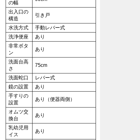
の幅
出入口の
引き戸
構造
水洗方式
手動レバー式
洗浄便座
あり
非常ボタ
あり
ン
洗面台高
75cm
さ
洗面蛇口
レバー式
鏡の設置
あり
手すりの
あり（便器両側）
設置
オムツ交
あり
換台
乳幼児用
あり
イス