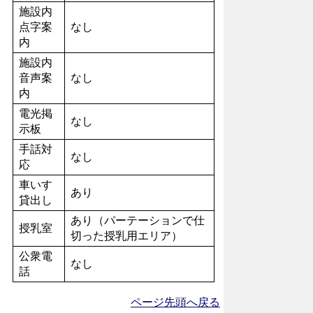
施設内
点字案
なし
内
施設内
音声案
なし
内
電光掲
なし
示板
手話対
なし
応
車いす
あり
貸出し
あり（パーテーションで仕
授乳室
切った授乳用エリア）
公衆電
なし
話
ページ先頭へ戻る