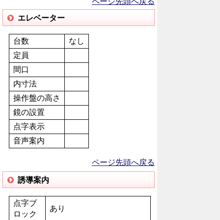
ページ先頭へ戻る
エレベーター
台数
なし
定員
間口
内寸法
操作盤の高さ
鏡の設置
点字表示
音声案内
ページ先頭へ戻る
誘導案内
点字ブ
あり
ロック