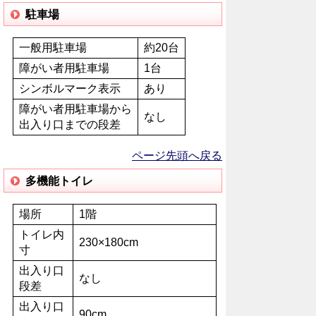
駐車場
一般用駐車場
約20台
障がい者用駐車場
1台
シンボルマーク表示
あり
障がい者用駐車場から
なし
出入り口までの段差
ページ先頭へ戻る
多機能トイレ
場所
1階
トイレ内
230×180cm
寸
出入り口
なし
段差
出入り口
90cm