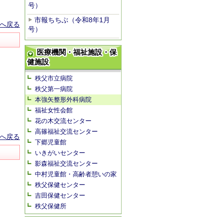
号）
市報ちちぶ（令和8年1月
へ戻る
号）
医療機関・福祉施設・保
健施設
秩父市立病院
秩父第一病院
本強矢整形外科病院
福祉女性会館
花の木交流センター
高篠福祉交流センター
へ戻る
下郷児童館
いきがいセンター
影森福祉交流センター
中村児童館・高齢者憩いの家
秩父保健センター
吉田保健センター
秩父保健所