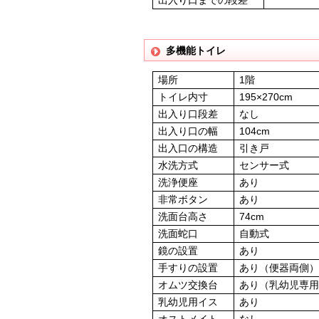
多機能トイレ
場所
1階
トイレ内寸
195×270cm
出入り口段差
なし
出入り口の幅
104cm
出入口の構造
引き戸
水洗方式
センサー式
洗浄便座
あり
非常ボタン
あり
洗面台高さ
74cm
洗面蛇口
自動式
鏡の設置
あり
手すりの設置
あり（便器両側
オムツ交換台
あり（乳幼児専
乳幼児用イス
あり
オストメイト
なし