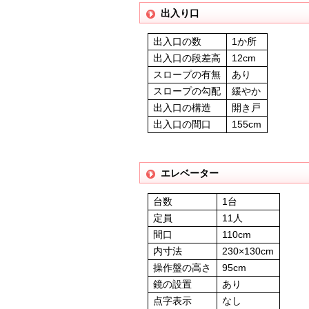
出入り口
出入口の数
1か所
出入口の段差高
12cm
スロープの有無
あり
スロープの勾配
緩やか
出入口の構造
開き戸
出入口の間口
155cm
エレベーター
台数
1台
定員
11人
間口
110cm
内寸法
230×130cm
操作盤の高さ
95cm
鏡の設置
あり
点字表示
なし