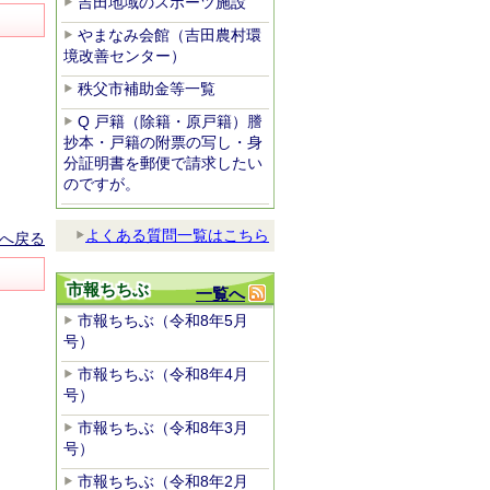
吉田地域のスポーツ施設
やまなみ会館（吉田農村環
境改善センター）
秩父市補助金等一覧
Q 戸籍（除籍・原戸籍）謄
抄本・戸籍の附票の写し・身
分証明書を郵便で請求したい
のですが。
よくある質問一覧はこちら
へ戻る
市報ちちぶ
一覧へ
市報ちちぶ（令和8年5月
号）
市報ちちぶ（令和8年4月
号）
市報ちちぶ（令和8年3月
号）
市報ちちぶ（令和8年2月