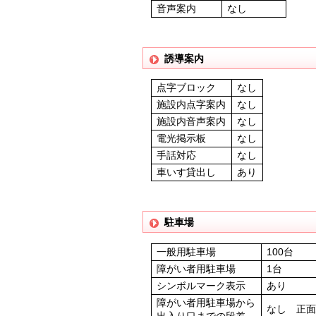
音声案内
なし
誘導案内
点字ブロック
なし
施設内点字案内
なし
施設内音声案内
なし
電光掲示板
なし
手話対応
なし
車いす貸出し
あり
駐車場
一般用駐車場
100台
障がい者用駐車場
1台
シンボルマーク表示
あり
障がい者用駐車場から
なし 正
出入り口までの段差