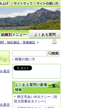
組織別メニュー
よくある質問
機関・福祉施設・保健施設
検索の使い方
を表示
よくある質問の新着
一覧へ
情報
秩父市あいAIタクシー（吉
田大田乗合タクシー）
を表示